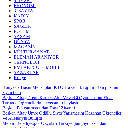
SİYASET
EKONOMİ
3. SAYFA
KADIN
SPOR
SAĞLIK
EĞİTİM
YAŞAM
DÜNYA
MAGAZİN
KÜLTÜR-SANAT
ELEMAN ARANIYOR
TEKNOLOJİ
EMLAK & OTOMOBİL
YAZARLAR
Künye
Konya'da Basın Mensupları KTO Havacılık Eğitim Kampüsünü
ziyaret etti
Başkan Altay, Genç Komek Akıl Ve Zekâ Oyunları’nın Final
Turunda Öğrencilerin Heyecanını Paylaştı
Başkan Pekyatırmacı’dan Esnaf Ziyareti
Başkan Altay Umre Ödüllü Siyer Yarışmasını Kazanan Öğrenciler
Ve Aileleriyle Buluştu
Meram Belediyespor Okçuları Türkiye Şampiyonası'ndan