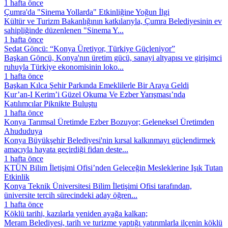
1 hafta önce
Çumra'da "Sinema Yollarda" Etkinliğine Yoğun İlgi
Kültür ve Turizm Bakanlığının katkılarıyla, Çumra Belediyesinin ev
sahipliğinde düzenlenen "Sinema Y...
1 hafta önce
Sedat Göncü: “Konya Üretiyor, Türkiye Güçleniyor”
Başkan Göncü, Konya'nın üretim gücü, sanayi altyapısı ve girişimci
ruhuyla Türkiye ekonomisinin loko...
1 hafta önce
Başkan Kılca Şehir Parkında Emeklilerle Bir Araya Geldi
Kur’an-I Kerim’i Güzel Okuma Ve Ezber Yarışması’nda
Katılımcılar Piknikte Buluştu
1 hafta önce
Konya Tarımsal Üretimde Ezber Bozuyor; Geleneksel Üretimden
Ahududuya
Konya Büyükşehir Belediyesi'nin kırsal kalkınmayı güçlendirmek
amacıyla hayata geçirdiği fidan deste...
1 hafta önce
KTÜN Bilim İletişimi Ofisi’nden Geleceğin Mesleklerine Işık Tutan
Etkinlik
Konya Teknik Üniversitesi Bilim İletişimi Ofisi tarafından,
üniversite tercih sürecindeki aday öğren...
1 hafta önce
Köklü tarihi, kazılarla yeniden ayağa kalkan;
Meram Belediyesi, tarih ve turizme yaptığı yatırımlarla ilçenin köklü