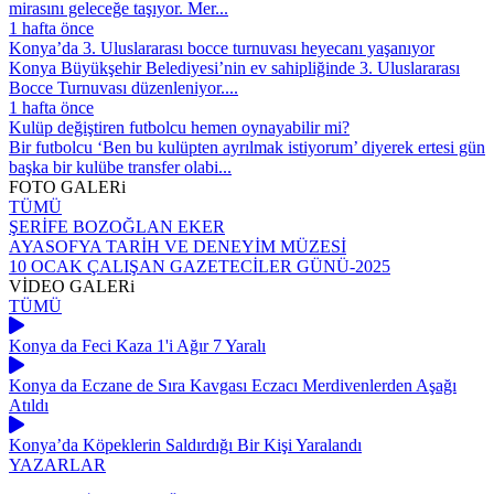
mirasını geleceğe taşıyor. Mer...
1 hafta önce
Konya’da 3. Uluslararası bocce turnuvası heyecanı yaşanıyor
Konya Büyükşehir Belediyesi’nin ev sahipliğinde 3. Uluslararası
Bocce Turnuvası düzenleniyor....
1 hafta önce
Kulüp değiştiren futbolcu hemen oynayabilir mi?
Bir futbolcu ‘Ben bu kulüpten ayrılmak istiyorum’ diyerek ertesi gün
başka bir kulübe transfer olabi...
FOTO
GALERi
TÜMÜ
ŞERİFE BOZOĞLAN EKER
AYASOFYA TARİH VE DENEYİM MÜZESİ
10 OCAK ÇALIŞAN GAZETECİLER GÜNÜ-2025
VİDEO
GALERi
TÜMÜ
Konya da Feci Kaza 1'i Ağır 7 Yaralı
Konya da Eczane de Sıra Kavgası Eczacı Merdivenlerden Aşağı
Atıldı
Konya’da Köpeklerin Saldırdığı Bir Kişi Yaralandı
YAZARLAR