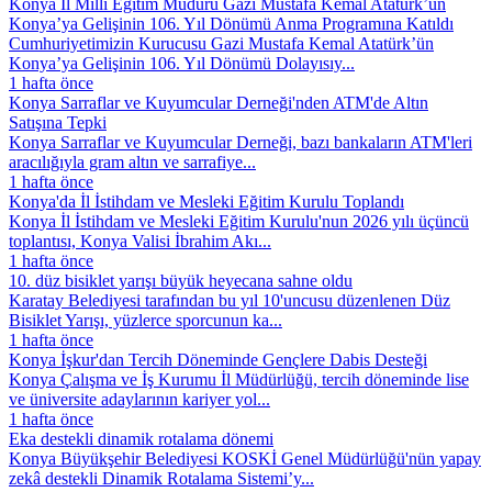
Konya İl Millî Eğitim Müdürü Gazi Mustafa Kemal Atatürk’ün
Konya’ya Gelişinin 106. Yıl Dönümü Anma Programına Katıldı
Cumhuriyetimizin Kurucusu Gazi Mustafa Kemal Atatürk’ün
Konya’ya Gelişinin 106. Yıl Dönümü Dolayısıy...
1 hafta önce
Konya Sarraflar ve Kuyumcular Derneği'nden ATM'de Altın
Satışına Tepki
Konya Sarraflar ve Kuyumcular Derneği, bazı bankaların ATM'leri
aracılığıyla gram altın ve sarrafiye...
1 hafta önce
Konya'da İl İstihdam ve Mesleki Eğitim Kurulu Toplandı
Konya İl İstihdam ve Mesleki Eğitim Kurulu'nun 2026 yılı üçüncü
toplantısı, Konya Valisi İbrahim Akı...
1 hafta önce
10. düz bisiklet yarışı büyük heyecana sahne oldu
Karatay Belediyesi tarafından bu yıl 10'uncusu düzenlenen Düz
Bisiklet Yarışı, yüzlerce sporcunun ka...
1 hafta önce
Konya İşkur'dan Tercih Döneminde Gençlere Dabis Desteği
Konya Çalışma ve İş Kurumu İl Müdürlüğü, tercih döneminde lise
ve üniversite adaylarının kariyer yol...
1 hafta önce
Eka destekli dinamik rotalama dönemi
Konya Büyükşehir Belediyesi KOSKİ Genel Müdürlüğü'nün yapay
zekâ destekli Dinamik Rotalama Sistemi’y...