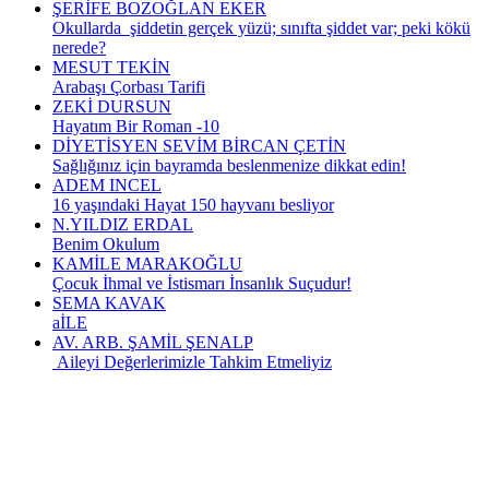
ŞERİFE BOZOĞLAN EKER
Okullarda şiddetin gerçek yüzü; sınıfta şiddet var; peki kökü
nerede?
MESUT TEKİN
Arabaşı Çorbası Tarifi
ZEKİ DURSUN
Hayatım Bir Roman -10
DİYETİSYEN SEVİM BİRCAN ÇETİN
Sağlığınız için bayramda beslenmenize dikkat edin!
ADEM INCEL
16 yaşındaki Hayat 150 hayvanı besliyor
N.YILDIZ ERDAL
Benim Okulum
KAMİLE MARAKOĞLU
Çocuk İhmal ve İstismarı İnsanlık Suçudur!
SEMA KAVAK
aİLE
AV. ARB. ŞAMİL ŞENALP
Aileyi Değerlerimizle Tahkim Etmeliyiz