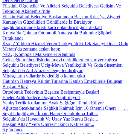
Derecelerle Döndü
Filistinli Öğrenciler Ve Aileleri Selçuklu Belediyesi Gelişim Ve
Teknoloji Akademisi’nde
Filistin Halhul Belediye Başkanından Başkan Kılca’ya Ziyaret
Karatay'ın Güzellikleri Gönüllerde İz Bırakıyor
Sağlık turizminde kredi kartı dolandırıcılığına dikkat!
Konya’da Çalınan Otomobil Antalya’da Bulundu: Şüpheli
Tutuklandı
Kso, 7 Yıldızlı Hizmet Veren Türkiye’deki Tek Sanayi Odası Oldu
Meram’da zamana açılan kapı;
NEÜ, Kompozit Malzemeler Alanında
Geleceğin mühendislerine mavi derinliklerden kariyer çağrısı
Selçuklu Belediyesi Uclg-Mewa Yenilikçilik Ve Gıda Sistemleri
Selçuklu’da Atıl Araziler Değerlendiriliyor
Mirasçıların yıllardır beklediği o kanun çıktı
Hatırdan Hatıraya Kültür Turlarına Katılan Emeklilerle Buluşan
Başkan Altay
Ortodontik Tedavinin Başarısı Beslenmeyle Başlar!
Ebeler Artık Sadece Doğum Yaptırmıyor!
Yanlış Terlik Kullanımı Ayak Sağlığını Tehdit Ediyor
Ağustos Sıcaklarında Sağlıklı Kalmak İçin 10 Önemli Öneri ...
Seyit Ulugülyağcı İmam Hatip Ortaokuluna Tatb...
Selçuklu’da Havacılık Ve Uzay Yaz Kursu Başla...
Başkan Altay “Vefa Umresi” İkinci Kafilesinin...
6 gün önce