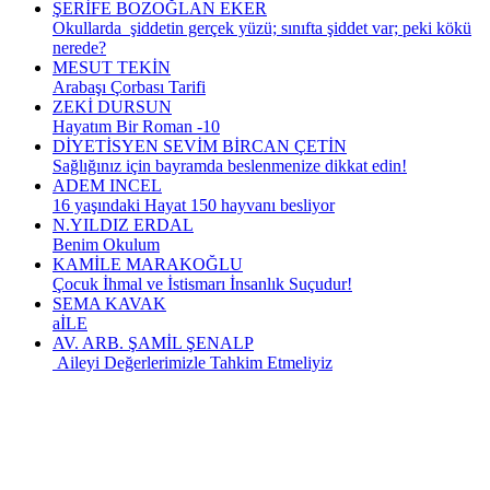
ŞERİFE BOZOĞLAN EKER
Okullarda şiddetin gerçek yüzü; sınıfta şiddet var; peki kökü
nerede?
MESUT TEKİN
Arabaşı Çorbası Tarifi
ZEKİ DURSUN
Hayatım Bir Roman -10
DİYETİSYEN SEVİM BİRCAN ÇETİN
Sağlığınız için bayramda beslenmenize dikkat edin!
ADEM INCEL
16 yaşındaki Hayat 150 hayvanı besliyor
N.YILDIZ ERDAL
Benim Okulum
KAMİLE MARAKOĞLU
Çocuk İhmal ve İstismarı İnsanlık Suçudur!
SEMA KAVAK
aİLE
AV. ARB. ŞAMİL ŞENALP
Aileyi Değerlerimizle Tahkim Etmeliyiz