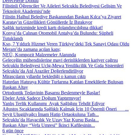
Derecelerle Döndü
Filistinli Öğrenciler Ve Aileleri Selçuklu Belediyesi Gelişim Ve
Teknoloji Akademisi’nde
Filistin Halhul Belediye Başkanından Başkan Kılca’ya Ziyaret
Karatay'ın Güzellikleri Gönüllerde İz Bırakıyor
Sağlık turizminde kredi kartı dolandırıcılığına dikkat!
Konya’da Çalınan Otomobil Antalya’da Bulundu: Şüpheli
Tutuklandı
Kso, 7 Yıldızlı Hizmet Veren Türkiye’deki Tek Sanayi Odası Oldu
Meram’da zamana açılan kapı;
NEÜ, Kompozit Malzemeler Alanında
Geleceğin mühendislerine mavi derinliklerden kariyer çağrısı
Selçuklu Belediyesi Uclg-Mewa Yenilikçilik Ve Gıda Sistemleri
Selçuklu’da Atıl Araziler Değerlendiriliyor
Mirasçıların yıllardır beklediği o kanun çıktı
Hatırdan Hatıraya Kültür Turlarına Katılan Emeklilerle Buluşan
Başkan Altay
Ortodontik Tedavinin Başarısı Beslenmeyle Başlar!
Ebeler Artık Sadece Doğum Yaptırmıyor!
Yanlış Terlik Kullanımı Ayak Sağlığını Tehdit Ediyor
Ağustos Sıcaklarında Sağlıklı Kalmak İçin 10 Önemli Öneri ...
Seyit Ulugülyağcı İmam Hatip Ortaokuluna Tatb...
Selçuklu’da Havacılık Ve Uzay Yaz Kursu Başla...
Başkan Altay “Vefa Umresi” İkinci Kafilesinin...
6 gün önce