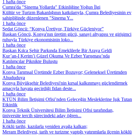
1 hafta önce
Çumra'da "Sinema Yollarda" Etkinliğine Yoğun İlgi
Kültür ve Turizm Bakanlığının katkılarıyla, Çumra Belediyesinin ev
sahipliğinde düzenlenen "Sinema Y...
1 hafta önce
Sedat Göncü: “Konya Üretiyor, Türkiye Güçleniyor”
Başkan Göncü, Konya'nın üretim gücü, sanayi altyapısı ve girişimci
ruhuyla Türkiye ekonomisinin loko...
1 hafta önce
Başkan Kılca Şehir Parkında Emeklilerle Bir Araya Geldi
Kur’an-I Kerim’i Güzel Okuma Ve Ezber Yarışması’nda
Katılımcılar Piknikte Buluştu
1 hafta önce
Konya Tarımsal Üretimde Ezber Bozuyor; Geleneksel Üretimden
Ahududuya
Konya Büyükşehir Belediyesi'nin kırsal kalkınmayı güçlendirmek
amacıyla hayata geçirdiği fidan deste...
1 hafta önce
KTÜN Bilim İletişimi Ofisi’nden Geleceğin Mesleklerine Işık Tutan
Etkinlik
Konya Teknik Üniversitesi Bilim İletişimi Ofisi tarafından,
üniversite tercih sürecindeki aday öğren...
1 hafta önce
Köklü tarihi, kazılarla yeniden ayağa kalkan;
Meram Belediyesi, tarih ve turizme yaptığı yatırımlarla ilçenin köklü