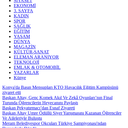
SİYASET
EKONOMİ
3. SAYFA
KADIN
SPOR
SAĞLIK
EĞİTİM
YAŞAM
DÜNYA
MAGAZİN
KÜLTÜR-SANAT
ELEMAN ARANIYOR
TEKNOLOJİ
EMLAK & OTOMOBİL
YAZARLAR
Künye
Konya'da Basın Mensupları KTO Havacılık Eğitim Kampüsünü
ziyaret etti
Başkan Altay, Genç Komek Akıl Ve Zekâ Oyunları’nın Final
Turunda Öğrencilerin Heyecanını Paylaştı
Başkan Pekyatırmacı’dan Esnaf Ziyareti
Başkan Altay Umre Ödüllü Siyer Yarışmasını Kazanan Öğrenciler
Ve Aileleriyle Buluştu
Meram Belediyespor Okçuları Türkiye Şampiyonası'ndan