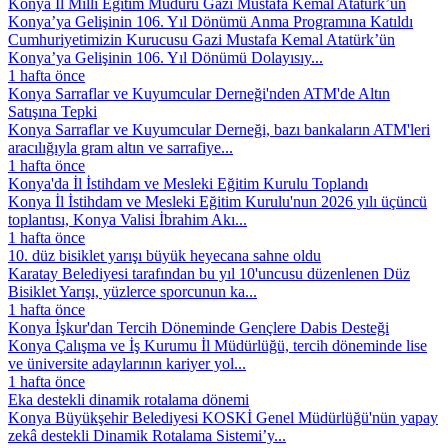
Konya İl Millî Eğitim Müdürü Gazi Mustafa Kemal Atatürk’ün
Konya’ya Gelişinin 106. Yıl Dönümü Anma Programına Katıldı
Cumhuriyetimizin Kurucusu Gazi Mustafa Kemal Atatürk’ün
Konya’ya Gelişinin 106. Yıl Dönümü Dolayısıy...
1 hafta önce
Konya Sarraflar ve Kuyumcular Derneği'nden ATM'de Altın
Satışına Tepki
Konya Sarraflar ve Kuyumcular Derneği, bazı bankaların ATM'leri
aracılığıyla gram altın ve sarrafiye...
1 hafta önce
Konya'da İl İstihdam ve Mesleki Eğitim Kurulu Toplandı
Konya İl İstihdam ve Mesleki Eğitim Kurulu'nun 2026 yılı üçüncü
toplantısı, Konya Valisi İbrahim Akı...
1 hafta önce
10. düz bisiklet yarışı büyük heyecana sahne oldu
Karatay Belediyesi tarafından bu yıl 10'uncusu düzenlenen Düz
Bisiklet Yarışı, yüzlerce sporcunun ka...
1 hafta önce
Konya İşkur'dan Tercih Döneminde Gençlere Dabis Desteği
Konya Çalışma ve İş Kurumu İl Müdürlüğü, tercih döneminde lise
ve üniversite adaylarının kariyer yol...
1 hafta önce
Eka destekli dinamik rotalama dönemi
Konya Büyükşehir Belediyesi KOSKİ Genel Müdürlüğü'nün yapay
zekâ destekli Dinamik Rotalama Sistemi’y...