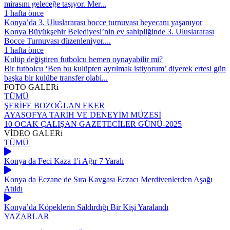
mirasını geleceğe taşıyor. Mer...
1 hafta önce
Konya’da 3. Uluslararası bocce turnuvası heyecanı yaşanıyor
Konya Büyükşehir Belediyesi’nin ev sahipliğinde 3. Uluslararası
Bocce Turnuvası düzenleniyor....
1 hafta önce
Kulüp değiştiren futbolcu hemen oynayabilir mi?
Bir futbolcu ‘Ben bu kulüpten ayrılmak istiyorum’ diyerek ertesi gün
başka bir kulübe transfer olabi...
FOTO
GALERi
TÜMÜ
ŞERİFE BOZOĞLAN EKER
AYASOFYA TARİH VE DENEYİM MÜZESİ
10 OCAK ÇALIŞAN GAZETECİLER GÜNÜ-2025
VİDEO
GALERi
TÜMÜ
Konya da Feci Kaza 1'i Ağır 7 Yaralı
Konya da Eczane de Sıra Kavgası Eczacı Merdivenlerden Aşağı
Atıldı
Konya’da Köpeklerin Saldırdığı Bir Kişi Yaralandı
YAZARLAR