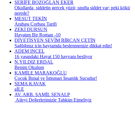
ŞERİFE BOZOĞLAN EKER
Okullarda şiddetin gerçek yüzü; sınıfta şiddet var; peki kökü
nerede?
MESUT TEKİN
Arabaşı Çorbası Tarifi
ZEKİ DURSUN
Hayatım Bir Roman -10
DİYETİSYEN SEVİM BİRCAN ÇETİN
Sağlığınız için bayramda beslenmenize dikkat edin!
ADEM INCEL
16 yaşındaki Hayat 150 hayvanı besliyor
N.YILDIZ ERDAL
Benim Okulum
KAMİLE MARAKOĞLU
Çocuk İhmal ve İstismarı İnsanlık Suçudur!
SEMA KAVAK
aİLE
AV. ARB. ŞAMİL ŞENALP
Aileyi Değerlerimizle Tahkim Etmeliyiz