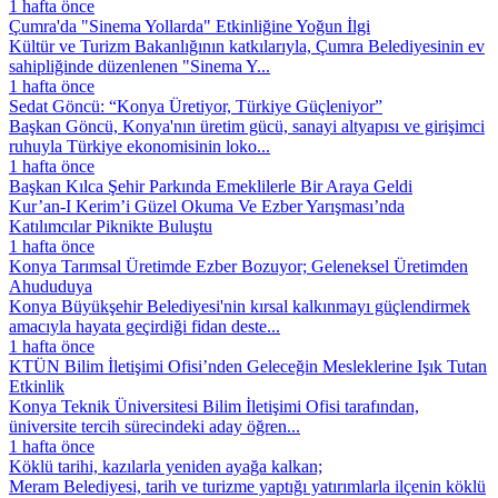
1 hafta önce
Çumra'da "Sinema Yollarda" Etkinliğine Yoğun İlgi
Kültür ve Turizm Bakanlığının katkılarıyla, Çumra Belediyesinin ev
sahipliğinde düzenlenen "Sinema Y...
1 hafta önce
Sedat Göncü: “Konya Üretiyor, Türkiye Güçleniyor”
Başkan Göncü, Konya'nın üretim gücü, sanayi altyapısı ve girişimci
ruhuyla Türkiye ekonomisinin loko...
1 hafta önce
Başkan Kılca Şehir Parkında Emeklilerle Bir Araya Geldi
Kur’an-I Kerim’i Güzel Okuma Ve Ezber Yarışması’nda
Katılımcılar Piknikte Buluştu
1 hafta önce
Konya Tarımsal Üretimde Ezber Bozuyor; Geleneksel Üretimden
Ahududuya
Konya Büyükşehir Belediyesi'nin kırsal kalkınmayı güçlendirmek
amacıyla hayata geçirdiği fidan deste...
1 hafta önce
KTÜN Bilim İletişimi Ofisi’nden Geleceğin Mesleklerine Işık Tutan
Etkinlik
Konya Teknik Üniversitesi Bilim İletişimi Ofisi tarafından,
üniversite tercih sürecindeki aday öğren...
1 hafta önce
Köklü tarihi, kazılarla yeniden ayağa kalkan;
Meram Belediyesi, tarih ve turizme yaptığı yatırımlarla ilçenin köklü