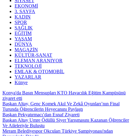
SİYASET
EKONOMİ
3. SAYFA
KADIN
SPOR
SAĞLIK
EĞİTİM
YAŞAM
DÜNYA
MAGAZİN
KÜLTÜR-SANAT
ELEMAN ARANIYOR
TEKNOLOJİ
EMLAK & OTOMOBİL
YAZARLAR
Künye
Konya'da Basın Mensupları KTO Havacılık Eğitim Kampüsünü
ziyaret etti
Başkan Altay, Genç Komek Akıl Ve Zekâ Oyunları’nın Final
Turunda Öğrencilerin Heyecanını Paylaştı
Başkan Pekyatırmacı’dan Esnaf Ziyareti
Başkan Altay Umre Ödüllü Siyer Yarışmasını Kazanan Öğrenciler
Ve Aileleriyle Buluştu
Meram Belediyespor Okçuları Türkiye Şampiyonası'ndan