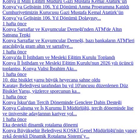
Konya İl Millî Eğitim Müdürü Gazi Mustafa Kemal Atatürk’ün
Konya’ya Gelişinin 106. Yıl Dönümü Anma Programına Katıldı
Cumhuriyetimizin Kurucusu Gazi Mustafa Kemal Atatürk’ün
Konya’ya Gelişinin 106. Yıl Dönümü Dolayısıy...
1 hafta önce
Konya Sarraflar ve Kuyumcular Derneği'nden ATM'de Altın
Satışına Tepki
Konya Sarraflar ve Kuyumcular Derneği, bazı bankaların ATM'leri
aracılığıyla gram altın ve sarrafiye...
1 hafta önce
Konya'da İl İstihdam ve Mesleki Eğitim Kurulu Toplandı
Konya İl İstihdam ve Mesleki Eğitim Kurulu'nun 2026 yılı üçüncü
toplantısı, Konya Valisi İbrahim Akı...
1 hafta önce
10. düz bisiklet yarışı büyük heyecana sahne oldu
Karatay Belediyesi tarafından bu yıl 10'uncusu düzenlenen Düz
Bisiklet Yarışı, yüzlerce sporcunun ka...
1 hafta önce
Konya İşkur'dan Tercih Döneminde Gençlere Dabis Desteği
Konya Çalışma ve İş Kurumu İl Müdürlüğü, tercih döneminde lise
ve üniversite adaylarının kariyer yol...
1 hafta önce
Eka destekli dinamik rotalama dönemi
Konya Büyükşehir Belediyesi KOSKİ Genel Müdürlüğü'nün yapay
zekâ destekli Dinamik Rotalama Sistemi’y...