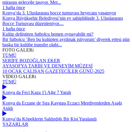
mirasını geleceğe taşıyor. Mer...
1 hafta önce
Konya’da 3. Uluslararası bocce turnuvası heyecanı yaşanıyor
Konya Büyükşehir Belediyesi’nin ev sahipliğinde 3. Uluslararası
Bocce Turnuvası düzenleniyor....
1 hafta önce
Kulüp değiştiren futbolcu hemen oynayabilir mi?
Bir futbolcu ‘Ben bu kulüpten ayrılmak istiyorum’ diyerek ertesi gün
başka bir kulübe transfer olabi...
FOTO
GALERi
TÜMÜ
ŞERİFE BOZOĞLAN EKER
AYASOFYA TARİH VE DENEYİM MÜZESİ
10 OCAK ÇALIŞAN GAZETECİLER GÜNÜ-2025
VİDEO
GALERi
TÜMÜ
Konya da Feci Kaza 1'i Ağır 7 Yaralı
Konya da Eczane de Sıra Kavgası Eczacı Merdivenlerden Aşağı
Atıldı
Konya’da Köpeklerin Saldırdığı Bir Kişi Yaralandı
YAZARLAR