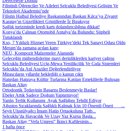
Derecelerle Döndü
Filistinli Öğrenciler Ve Aileleri Selçuklu Belediyesi Gelişim Ve
Teknoloji Akademisi’nde
Filistin Halhul Belediye Başkanından Başkan Kılca’ya Ziyaret
Karatay'ın Güzellikleri Gönüllerde İz Bırakıyor
Sağlık turizminde kredi kartı dolandırıcılığına dikkat!
Konya’da Çalınan Otomobil Antalya’da Bulundu: Şüpheli
Tutuklandı
Kso, 7 Yıldızlı Hizmet Veren Türkiye’deki Tek Sanayi Odası Oldu
Meram’da zamana açılan kapı;
NEÜ, Kompozit Malzemeler Alanında
Geleceğin mühendislerine mavi derinliklerden kariyer çağrısı
Selçuklu Belediyesi Uclg-Mewa Yenilikçilik Ve Gıda Sistemleri
Selçuklu’da Atıl Araziler Değerlendiriliyor
Mirasçıların yıllardır beklediği o kanun çıktı
Hatırdan Hatıraya Kültür Turlarına Katılan Emeklilerle Buluşan
Başkan Altay
Ortodontik Tedavinin Başarısı Beslenmeyle Başlar!
Ebeler Artık Sadece Doğum Yaptırmıyor!
Yanlış Terlik Kullanımı Ayak Sağlığını Tehdit Ediyor
Ağustos Sıcaklarında Sağlıklı Kalmak İçin 10 Önemli Öneri ...
Seyit Ulugülyağcı İmam Hatip Ortaokuluna Tatb...
Selçuklu’da Havacılık Ve Uzay Yaz Kursu Başla...
Başkan Altay “Vefa Umresi” İkinci Kafilesinin...
1 hafta önce