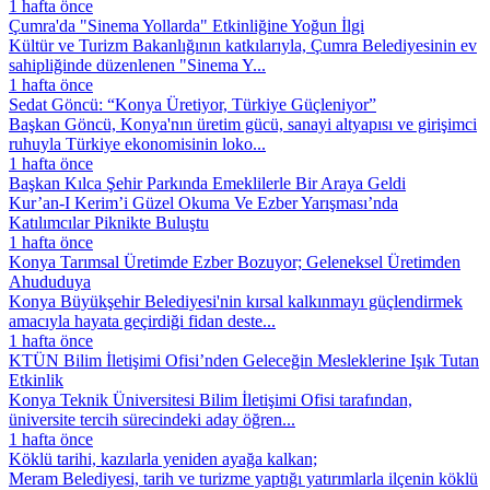
1 hafta önce
Çumra'da "Sinema Yollarda" Etkinliğine Yoğun İlgi
Kültür ve Turizm Bakanlığının katkılarıyla, Çumra Belediyesinin ev
sahipliğinde düzenlenen "Sinema Y...
1 hafta önce
Sedat Göncü: “Konya Üretiyor, Türkiye Güçleniyor”
Başkan Göncü, Konya'nın üretim gücü, sanayi altyapısı ve girişimci
ruhuyla Türkiye ekonomisinin loko...
1 hafta önce
Başkan Kılca Şehir Parkında Emeklilerle Bir Araya Geldi
Kur’an-I Kerim’i Güzel Okuma Ve Ezber Yarışması’nda
Katılımcılar Piknikte Buluştu
1 hafta önce
Konya Tarımsal Üretimde Ezber Bozuyor; Geleneksel Üretimden
Ahududuya
Konya Büyükşehir Belediyesi'nin kırsal kalkınmayı güçlendirmek
amacıyla hayata geçirdiği fidan deste...
1 hafta önce
KTÜN Bilim İletişimi Ofisi’nden Geleceğin Mesleklerine Işık Tutan
Etkinlik
Konya Teknik Üniversitesi Bilim İletişimi Ofisi tarafından,
üniversite tercih sürecindeki aday öğren...
1 hafta önce
Köklü tarihi, kazılarla yeniden ayağa kalkan;
Meram Belediyesi, tarih ve turizme yaptığı yatırımlarla ilçenin köklü