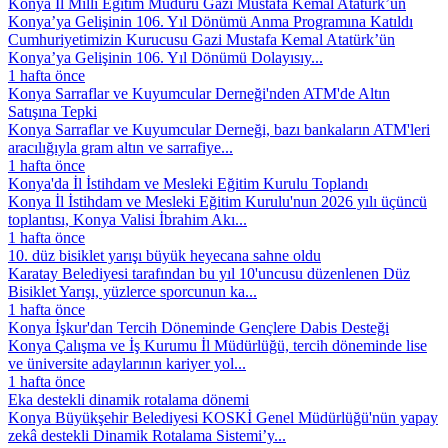
Konya İl Millî Eğitim Müdürü Gazi Mustafa Kemal Atatürk’ün
Konya’ya Gelişinin 106. Yıl Dönümü Anma Programına Katıldı
Cumhuriyetimizin Kurucusu Gazi Mustafa Kemal Atatürk’ün
Konya’ya Gelişinin 106. Yıl Dönümü Dolayısıy...
1 hafta önce
Konya Sarraflar ve Kuyumcular Derneği'nden ATM'de Altın
Satışına Tepki
Konya Sarraflar ve Kuyumcular Derneği, bazı bankaların ATM'leri
aracılığıyla gram altın ve sarrafiye...
1 hafta önce
Konya'da İl İstihdam ve Mesleki Eğitim Kurulu Toplandı
Konya İl İstihdam ve Mesleki Eğitim Kurulu'nun 2026 yılı üçüncü
toplantısı, Konya Valisi İbrahim Akı...
1 hafta önce
10. düz bisiklet yarışı büyük heyecana sahne oldu
Karatay Belediyesi tarafından bu yıl 10'uncusu düzenlenen Düz
Bisiklet Yarışı, yüzlerce sporcunun ka...
1 hafta önce
Konya İşkur'dan Tercih Döneminde Gençlere Dabis Desteği
Konya Çalışma ve İş Kurumu İl Müdürlüğü, tercih döneminde lise
ve üniversite adaylarının kariyer yol...
1 hafta önce
Eka destekli dinamik rotalama dönemi
Konya Büyükşehir Belediyesi KOSKİ Genel Müdürlüğü'nün yapay
zekâ destekli Dinamik Rotalama Sistemi’y...