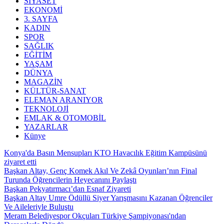
SİYASET
EKONOMİ
3. SAYFA
KADIN
SPOR
SAĞLIK
EĞİTİM
YAŞAM
DÜNYA
MAGAZİN
KÜLTÜR-SANAT
ELEMAN ARANIYOR
TEKNOLOJİ
EMLAK & OTOMOBİL
YAZARLAR
Künye
Konya'da Basın Mensupları KTO Havacılık Eğitim Kampüsünü
ziyaret etti
Başkan Altay, Genç Komek Akıl Ve Zekâ Oyunları’nın Final
Turunda Öğrencilerin Heyecanını Paylaştı
Başkan Pekyatırmacı’dan Esnaf Ziyareti
Başkan Altay Umre Ödüllü Siyer Yarışmasını Kazanan Öğrenciler
Ve Aileleriyle Buluştu
Meram Belediyespor Okçuları Türkiye Şampiyonası'ndan