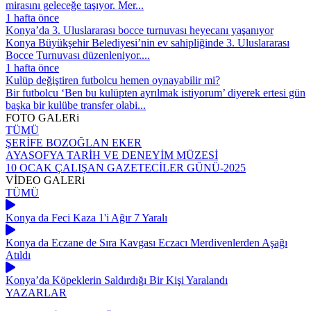
mirasını geleceğe taşıyor. Mer...
1 hafta önce
Konya’da 3. Uluslararası bocce turnuvası heyecanı yaşanıyor
Konya Büyükşehir Belediyesi’nin ev sahipliğinde 3. Uluslararası
Bocce Turnuvası düzenleniyor....
1 hafta önce
Kulüp değiştiren futbolcu hemen oynayabilir mi?
Bir futbolcu ‘Ben bu kulüpten ayrılmak istiyorum’ diyerek ertesi gün
başka bir kulübe transfer olabi...
FOTO
GALERi
TÜMÜ
ŞERİFE BOZOĞLAN EKER
AYASOFYA TARİH VE DENEYİM MÜZESİ
10 OCAK ÇALIŞAN GAZETECİLER GÜNÜ-2025
VİDEO
GALERi
TÜMÜ
Konya da Feci Kaza 1'i Ağır 7 Yaralı
Konya da Eczane de Sıra Kavgası Eczacı Merdivenlerden Aşağı
Atıldı
Konya’da Köpeklerin Saldırdığı Bir Kişi Yaralandı
YAZARLAR