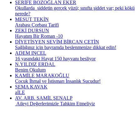
ŞERİFE BOZOĞLAN EKER
Okullarda şiddetin gerçek yüzü; sınıfta şiddet var; peki kökü
nerede?
MESUT TEKİN
Arabaşı Çorbası Tarifi
ZEKİ DURSUN
Hayatım Bir Roman -10
DİYETİSYEN SEVİM BİRCAN ÇETİN
Sağlığınız için bayramda beslenmenize dikkat edin!
ADEM INCEL
16 yaşındaki Hayat 150 hayvanı besliyor
N.YILDIZ ERDAL
Benim Okulum
KAMİLE MARAKOĞLU
Çocuk İhmal ve İstismarı İnsanlık Suçudur!
SEMA KAVAK
aİLE
AV. ARB. ŞAMİL ŞENALP
Aileyi Değerlerimizle Tahkim Etmeliyiz