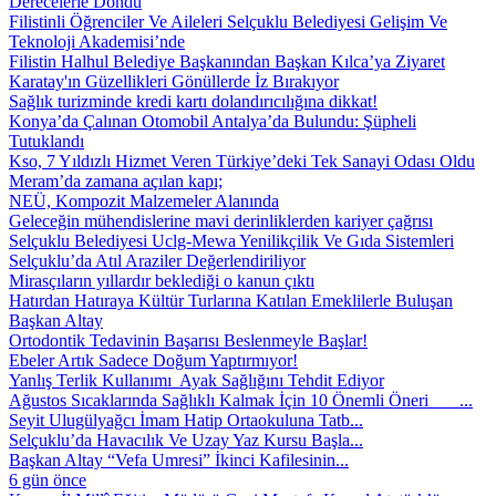
Derecelerle Döndü
Filistinli Öğrenciler Ve Aileleri Selçuklu Belediyesi Gelişim Ve
Teknoloji Akademisi’nde
Filistin Halhul Belediye Başkanından Başkan Kılca’ya Ziyaret
Karatay'ın Güzellikleri Gönüllerde İz Bırakıyor
Sağlık turizminde kredi kartı dolandırıcılığına dikkat!
Konya’da Çalınan Otomobil Antalya’da Bulundu: Şüpheli
Tutuklandı
Kso, 7 Yıldızlı Hizmet Veren Türkiye’deki Tek Sanayi Odası Oldu
Meram’da zamana açılan kapı;
NEÜ, Kompozit Malzemeler Alanında
Geleceğin mühendislerine mavi derinliklerden kariyer çağrısı
Selçuklu Belediyesi Uclg-Mewa Yenilikçilik Ve Gıda Sistemleri
Selçuklu’da Atıl Araziler Değerlendiriliyor
Mirasçıların yıllardır beklediği o kanun çıktı
Hatırdan Hatıraya Kültür Turlarına Katılan Emeklilerle Buluşan
Başkan Altay
Ortodontik Tedavinin Başarısı Beslenmeyle Başlar!
Ebeler Artık Sadece Doğum Yaptırmıyor!
Yanlış Terlik Kullanımı Ayak Sağlığını Tehdit Ediyor
Ağustos Sıcaklarında Sağlıklı Kalmak İçin 10 Önemli Öneri ...
Seyit Ulugülyağcı İmam Hatip Ortaokuluna Tatb...
Selçuklu’da Havacılık Ve Uzay Yaz Kursu Başla...
Başkan Altay “Vefa Umresi” İkinci Kafilesinin...
6 gün önce