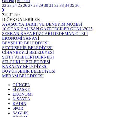
Önceki
|
Sonraki
22
23
24
25
26
27
28
29
30
31
32
33
34
35
36
...
Zed Haber
DİĞER GALERİLER
AYASOFYA TARİH VE DENEYİM MÜZESİ
10 OCAK ÇALIŞAN GAZETECİLER GÜNÜ-2025
SERKAN KAYA RÜZGARI DEDEMAN OTELİ
EKONOMİ SANAYİ
BEYŞEHİR BELEDİYESİ
SEYDİŞEHİR BELEDİYESİ
CİHANBEYLİ BELEDİYESİ
ŞEHİT AİLELERİ DERNEĞİ
SELÇUKLU BELEDİYESİ
KARATAY BELEDİYESİ
BÜYÜKŞEHİR BELEDİYESİ
MERAM BELEDİYESİ
GÜNCEL
SİYASET
EKONOMİ
3. SAYFA
KADIN
SPOR
SAĞLIK