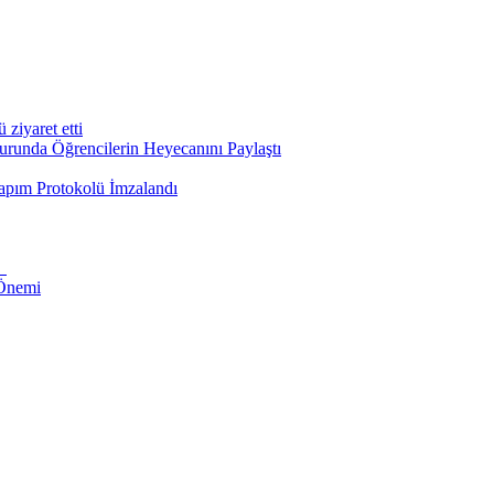
iyaret etti
runda Öğrencilerin Heyecanını Paylaştı
apım Protokolü İmzalandı
i
 Önemi