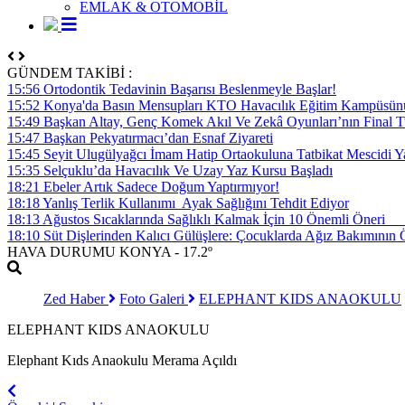
EMLAK & OTOMOBİL
GÜNDEM TAKİBİ :
15:56 Ortodontik Tedavinin Başarısı Beslenmeyle Başlar!
15:52 Konya'da Basın Mensupları KTO Havacılık Eğitim Kampüsünü z
15:49 Başkan Altay, Genç Komek Akıl Ve Zekâ Oyunları’nın Final Tu
15:47 Başkan Pekyatırmacı’dan Esnaf Ziyareti
15:45 Seyit Ulugülyağcı İmam Hatip Ortaokuluna Tatbikat Mescidi Y
15:35 Selçuklu’da Havacılık Ve Uzay Yaz Kursu Başladı
18:21 Ebeler Artık Sadece Doğum Yaptırmıyor!
18:18 Yanlış Terlik Kullanımı Ayak Sağlığını Tehdit Ediyor
18:13 Ağustos Sıcaklarında Sağlıklı Kalmak İçin 10 Önemli Öner
18:10 Süt Dişlerinden Kalıcı Gülüşlere: Çocuklarda Ağız Bakımının
HAVA DURUMU
KONYA
- 17.2º
Zed Haber
Foto Galeri
ELEPHANT KIDS ANAOKULU
ELEPHANT KIDS ANAOKULU
Elephant Kıds Anaokulu Merama Açıldı