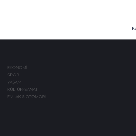
K
M
EKONOMİ
SPOR
YAŞAM
KÜLTÜR-SANAT
EMLAK & OTOMOBİL