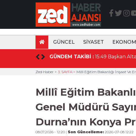
GÜNCEL
SİYASET
EKONOM
GÜNDEM TAKİBİ :
15:52 Konya'da Basın Mensupları KTO Havacılık Eğitim Kampüsünü ziyaret etti
Zed Haber >
3. SAYFA >
Millî Eğitim Bakanlığı İnşaat V
Millî Eğitim Bakanl
Genel Müdürü Sayı
Durna’nın Konya P
08.07.2026 - 12:20 |
Son Güncelleme:
2026-07-08 12:22