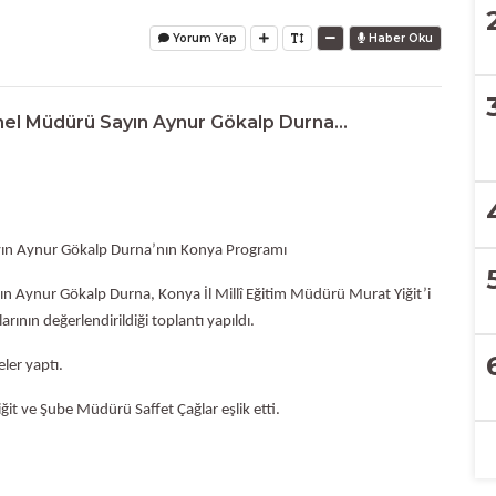
Yorum Yap
Haber Oku
enel Müdürü Sayın Aynur Gökalp Durna...
ayın Aynur Gökalp Durna’nın Konya Programı
ın Aynur Gökalp Durna, Konya İl Millî Eğitim Müdürü Murat Yiğit’i
rının değerlendirildiği toplantı yapıldı.
ler yaptı.
t ve Şube Müdürü Saffet Çağlar eşlik etti.