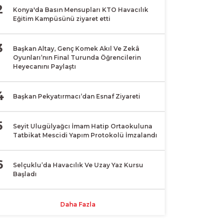
2
Konya'da Basın Mensupları KTO Havacılık
Eğitim Kampüsünü ziyaret etti
3
Başkan Altay, Genç Komek Akıl Ve Zekâ
Oyunları’nın Final Turunda Öğrencilerin
Heyecanını Paylaştı
4
Başkan Pekyatırmacı’dan Esnaf Ziyareti
5
Seyit Ulugülyağcı İmam Hatip Ortaokuluna
Tatbikat Mescidi Yapım Protokolü İmzalandı
6
Selçuklu’da Havacılık Ve Uzay Yaz Kursu
Başladı
Daha Fazla