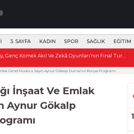
İ
3. SAYFA
KADIN
SPOR
SAĞLIK
EĞİTİM
15:49 Başkan Altay, Genç Komek Akıl Ve Zekâ Oyunları’nın Final Turunda Öğrencilerin Heyecanını Paylaştı
e Emlak Genel Müdürü Sayın Aynur Gökalp Durna’nın Konya Programı
ığı İnşaat Ve Emlak
n Aynur Gökalp
rogramı