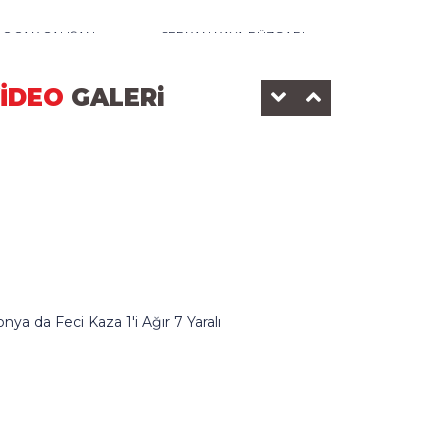
0 OCAK ÇALIŞAN
SERKAN KAYA RÜZGARI
AZETECİLER GÜNÜ-2025
DEDEMAN OTELİ
İDEO
GALERi
KONOMİ SANAYİ
BEYŞEHİR BELEDİYESİ
nya da Feci Kaza 1'i Ağır 7 Yaralı