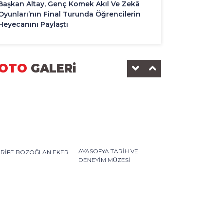
Başkan Altay, Genç Komek Akıl Ve Zekâ
Oyunları’nın Final Turunda Öğrencilerin
Heyecanını Paylaştı
OTO
GALERi
AYASOFYA TARİH VE
ERİFE BOZOĞLAN EKER
DENEYİM MÜZESİ