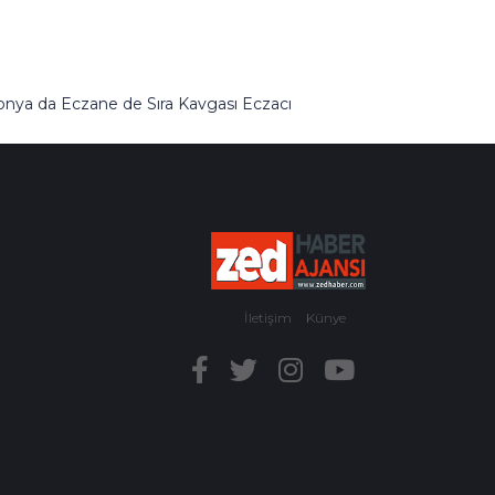
onya da Eczane de Sıra Kavgası Eczacı
erdivenlerden Aşağı Atıldı
İletişim
Künye