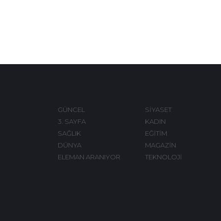
GÜNCEL
SİYASET
3. SAYFA
KADIN
SAĞLIK
EĞİTİM
DÜNYA
MAGAZİN
ELEMAN ARANIYOR
TEKNOLOJİ