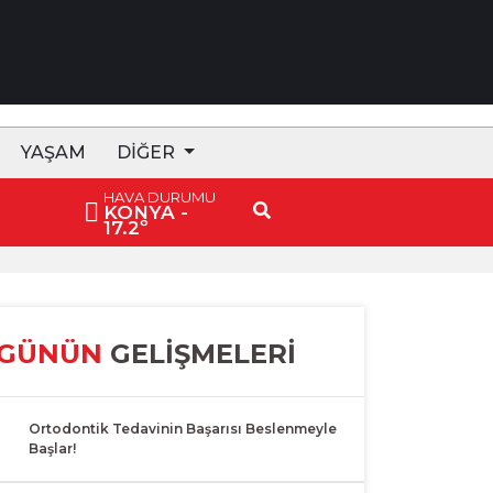
YAŞAM
DIĞER
HAVA DURUMU
15:47 Başkan Pekyatırmacı’dan Esnaf Ziyareti
KONYA
-
17.2º
GÜNÜN
GELİŞMELERİ
1
Ortodontik Tedavinin Başarısı Beslenmeyle
Başlar!