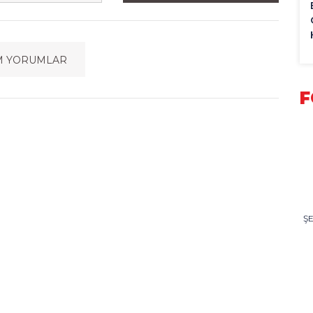
M YORUMLAR
F
Ş