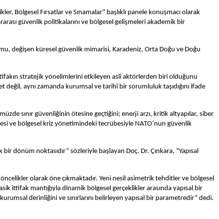
er, Bölgesel Fırsatlar ve Sınamalar" başlıklı panele konuşmacı olarak
arası güvenlik politikalarını ve bölgesel gelişmeleri akademik bir
umu, değişen küresel güvenlik mimarisi, Karadeniz, Orta Doğu ve Doğu
fakın stratejik yönelimlerini etkileyen asli aktörlerden biri olduğunu
t değil, aynı zamanda kurumsal ve tarihî bir sorumluluk taşıdığını ifade
sınır güvenliğinin ötesine geçtiğini; enerji arzı, kritik altyapılar, siber
sitesi ve bölgesel kriz yönetimindeki tecrübesiyle NATO’nun güvenlik
 bir dönüm noktasıdır” sözleriyle başlayan Doç. Dr. Çınkara, “Yapısal
ncelikler olarak öne çıkmaktadır. Yeni nesil asimetrik tehditler ve bölgesel
ik ittifak mantığıyla dinamik bölgesel gerçeklikler arasında yapısal bir
urumsal derinliğini ve sınırlarını belirleyen yapısal bir parametredir” dedi.