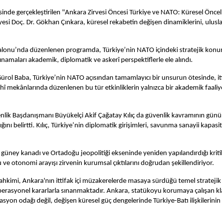
e gerçekleştirilen "Ankara Zirvesi Öncesi Türkiye ve NATO: Küresel Öncelikl
esi Doç. Dr. Gökhan Çınkara, küresel rekabetin değişen dinamiklerini, uluslar
 Salonu’nda düzenlenen programda, Türkiye’nin NATO içindeki stratejik kon
sınamaları akademik, diplomatik ve askerî perspektiflerle ele alındı.
 Gürol Baba, Türkiye’nin NATO açısından tamamlayıcı bir unsurun ötesinde, itti
î mekânlarında düzenlenen bu tür etkinliklerin yalnızca bir akademik faaliye
 Başdanışmanı Büyükelçi Akif Çağatay Kılıç da güvenlik kavramının günümüzde 
ını belirtti. Kılıç, Türkiye’nin diplomatik girişimleri, savunma sanayii kapa
üney kanadı ve Ortadoğu jeopolitiği ekseninde yeniden yapılandırdığı kritik
ve otonomi arayışı zirvenin kurumsal çıktılarını doğrudan şekillendiriyor.
ahkimi, Ankara'nın ittifak içi müzakerelerde masaya sürdüğü temel stratejik ö
operasyonel kararlarla sınanmaktadır. Ankara, statükoyu korumaya çalışan klas
syon odağı değil, değişen küresel güç dengelerinde Türkiye-Batı ilişkilerinin k