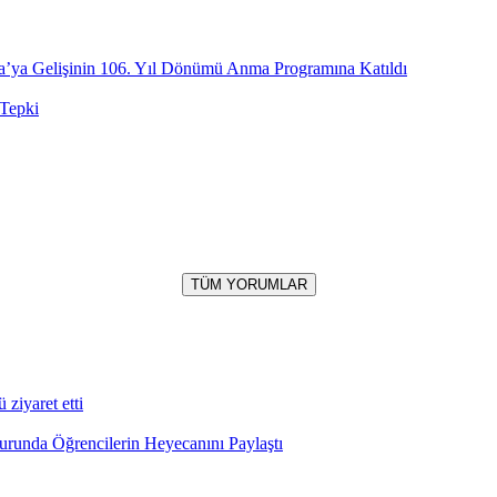
a’ya Gelişinin 106. Yıl Dönümü Anma Programına Katıldı
 Tepki
TÜM YORUMLAR
iyaret etti
runda Öğrencilerin Heyecanını Paylaştı