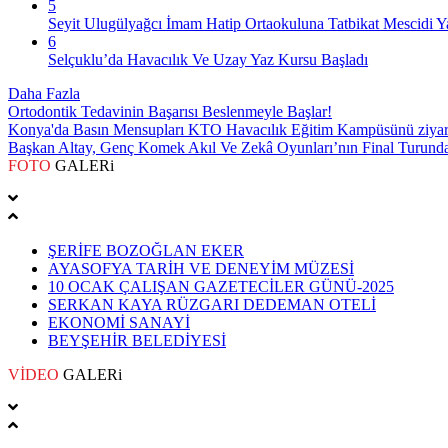
5
Seyit Ulugülyağcı İmam Hatip Ortaokuluna Tatbikat Mescidi Y
6
Selçuklu’da Havacılık Ve Uzay Yaz Kursu Başladı
Daha Fazla
Ortodontik Tedavinin Başarısı Beslenmeyle Başlar!
Konya'da Basın Mensupları KTO Havacılık Eğitim Kampüsünü ziyare
Başkan Altay, Genç Komek Akıl Ve Zekâ Oyunları’nın Final Turunda 
FOTO
GALERi
ŞERİFE BOZOĞLAN EKER
AYASOFYA TARİH VE DENEYİM MÜZESİ
10 OCAK ÇALIŞAN GAZETECİLER GÜNÜ-2025
SERKAN KAYA RÜZGARI DEDEMAN OTELİ
EKONOMİ SANAYİ
BEYŞEHİR BELEDİYESİ
VİDEO
GALERi