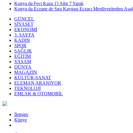
Konya da Feci Kaza 1'i Ağır 7 Yaralı
Konya da Eczane de Sıra Kavgası Eczacı Merdivenlerden Aşağı
GÜNCEL
SİYASET
EKONOMİ
3. SAYFA
KADIN
SPOR
SAĞLIK
EĞİTİM
YAŞAM
DÜNYA
MAGAZİN
KÜLTÜR-SANAT
ELEMAN ARANIYOR
TEKNOLOJİ
EMLAK & OTOMOBİL
İletişim
Künye