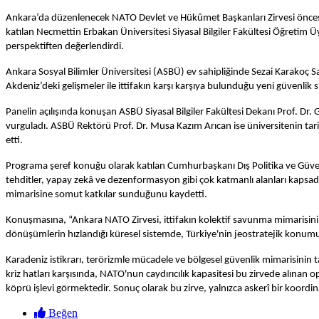
Ankara’da düzenlenecek NATO Devlet ve Hükûmet Başkanları Zirvesi öncesind
katılan Necmettin Erbakan Üniversitesi Siyasal Bilgiler Fakültesi Öğretim Üy
perspektiften değerlendirdi.
Ankara Sosyal Bilimler Üniversitesi (ASBÜ) ev sahipliğinde Sezai Karakoç
Akdeniz’deki gelişmeler ile ittifakın karşı karşıya bulunduğu yeni güvenlik 
Panelin açılışında konuşan ASBÜ Siyasal Bilgiler Fakültesi Dekanı Prof. Dr.
vurguladı. ASBÜ Rektörü Prof. Dr. Musa Kazım Arıcan ise üniversitenin tarih
etti.
Programa şeref konuğu olarak katılan Cumhurbaşkanı Dış Politika ve Güvenlik
tehditler, yapay zekâ ve dezenformasyon gibi çok katmanlı alanları kapsadığ
mimarisine somut katkılar sunduğunu kaydetti.
Konuşmasına, “Ankara NATO Zirvesi, ittifakın kolektif savunma mimarisini g
dönüşümlerin hızlandığı küresel sistemde, Türkiye'nin jeostratejik konumu 
Karadeniz istikrarı, terörizmle mücadele ve bölgesel güvenlik mimarisinin t
kriz hatları karşısında, NATO'nun caydırıcılık kapasitesi bu zirvede alınan 
köprü işlevi görmektedir. Sonuç olarak bu zirve, yalnızca askerî bir koordina
Beğen