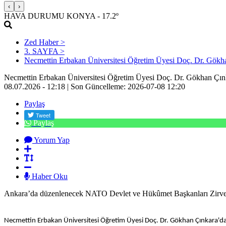
‹
›
HAVA DURUMU
KONYA
- 17.2º
Zed Haber >
3. SAYFA >
Necmettin Erbakan Üniversitesi Öğretim Üyesi Doç. Dr. Gökh
Necmettin Erbakan Üniversitesi Öğretim Üyesi Doç. Dr. Gökhan Çı
08.07.2026 - 12:18 |
Son Güncelleme:
2026-07-08 12:20
Paylaş
Paylaş
Yorum Yap
Haber Oku
Ankara’da düzenlenecek NATO Devlet ve Hükûmet Başkanları Zirvesi 
Necmettin Erbakan Üniversitesi Öğretim Üyesi Doç. Dr. Gökhan Çınkara'da