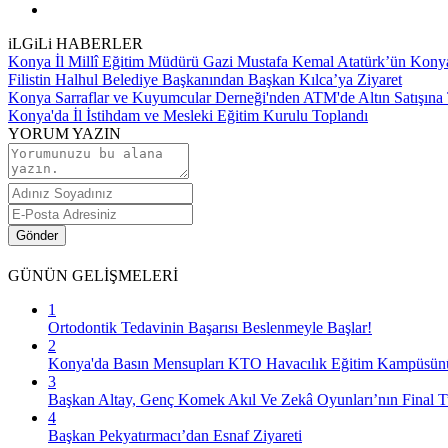
iLGiLi HABERLER
Konya İl Millî Eğitim Müdürü Gazi Mustafa Kemal Atatürk’ün Kony
Filistin Halhul Belediye Başkanından Başkan Kılca’ya Ziyaret
Konya Sarraflar ve Kuyumcular Derneği'nden ATM'de Altın Satışına
Konya'da İl İstihdam ve Mesleki Eğitim Kurulu Toplandı
YORUM YAZIN
Gönder
GÜNÜN
GELİŞMELERİ
1
Ortodontik Tedavinin Başarısı Beslenmeyle Başlar!
2
Konya'da Basın Mensupları KTO Havacılık Eğitim Kampüsünü z
3
Başkan Altay, Genç Komek Akıl Ve Zekâ Oyunları’nın Final Tu
4
Başkan Pekyatırmacı’dan Esnaf Ziyareti