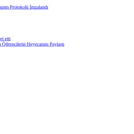
apım Protokolü İmzalandı
t etti
Öğrencilerin Heyecanını Paylaştı