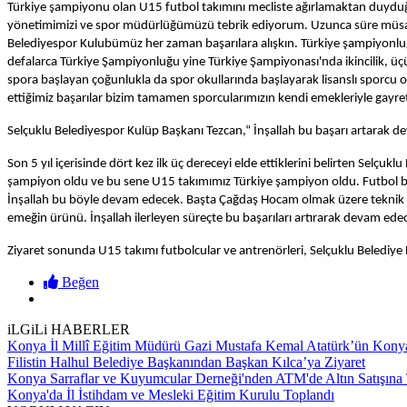
Türkiye şampiyonu olan U15 futbol takımını mecliste ağırlamaktan duyduğu
yönetimimizi ve spor müdürlüğümüzü tebrik ediyorum. Uzunca süre müsab
Belediyespor Kulubümüz her zaman başarılara alışkın. Türkiye şampiyonluğu d
defalarca Türkiye Şampiyonluğu yine Türkiye Şampiyonası'nda ikincilik, ü
spora başlayan çoğunlukla da spor okullarında başlayarak lisanslı sporcu 
ettiğimiz başarılar bizim tamamen sporcularımızın kendi emekleriyle gayretl
Selçuklu Belediyespor Kulüp Başkanı Tezcan,“ İnşallah bu başarı artarak 
Son 5 yıl içerisinde dört kez ilk üç dereceyi elde ettiklerini belirten Sel
şampiyon oldu ve bu sene U15 takımımız Türkiye şampiyon oldu. Futbol bizi
İnşallah bu böyle devam edecek. Başta Çağdaş Hocam olmak üzere teknik ek
emeğin ürünü. İnşallah ilerleyen süreçte bu başarıları artırarak devam edec
Ziyaret sonunda U15 takımı futbolcular ve antrenörleri, Selçuklu Belediye B
Beğen
iLGiLi HABERLER
Konya İl Millî Eğitim Müdürü Gazi Mustafa Kemal Atatürk’ün Kony
Filistin Halhul Belediye Başkanından Başkan Kılca’ya Ziyaret
Konya Sarraflar ve Kuyumcular Derneği'nden ATM'de Altın Satışına
Konya'da İl İstihdam ve Mesleki Eğitim Kurulu Toplandı