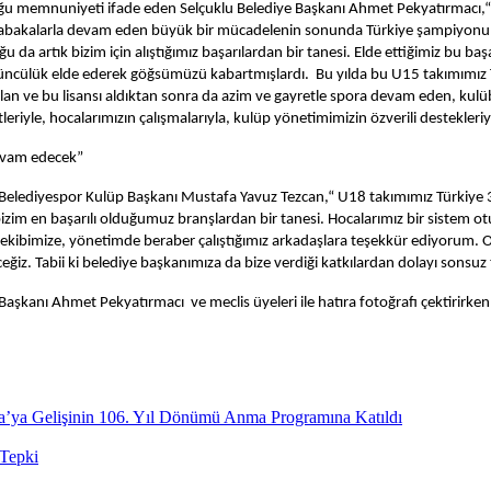
 memnuniyeti ifade eden Selçuklu Belediye Başkanı Ahmet Pekyatırmacı,“ Önc
akalarla devam eden büyük bir mücadelenin sonunda Türkiye şampiyonu old
a artık bizim için alıştığımız başarılardan bir tanesi. Elde ettiğimiz bu ba
çüncülük elde ederek göğsümüzü kabartmışlardı. Bu yılda bu U15 takımımız 
olan ve bu lisansı aldıktan sonra da azim ve gayretle spora devam eden, kul
eriyle, hocalarımızın çalışmalarıyla, kulüp yönetimimizin özverili destekleriy
devam edecek”
çuklu Belediyespor Kulüp Başkanı Mustafa Yavuz Tezcan,“ U18 takımımız Türkiye
m en başarılı olduğumuz branşlardan bir tanesi. Hocalarımız bir sistem otur
ibimize, yönetimde beraber çalıştığımız arkadaşlara teşekkür ediyorum. Oyu
eğiz. Tabii ki belediye başkanımıza da bize verdiği katkılardan dolayı sonsuz
aşkanı Ahmet Pekyatırmacı ve meclis üyeleri ile hatıra fotoğrafı çektirirken,
a’ya Gelişinin 106. Yıl Dönümü Anma Programına Katıldı
 Tepki