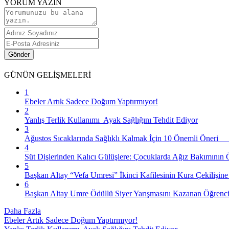
YORUM YAZIN
Gönder
GÜNÜN
GELİŞMELERİ
1
Ebeler Artık Sadece Doğum Yaptırmıyor!
2
Yanlış Terlik Kullanımı Ayak Sağlığını Tehdit Ediyor
3
Ağustos Sıcaklarında Sağlıklı Kalmak İçin 10 Önemli Öner
4
Süt Dişlerinden Kalıcı Gülüşlere: Çocuklarda Ağız Bakımının
5
Başkan Altay “Vefa Umresi” İkinci Kafilesinin Kura Çekilişin
6
Başkan Altay Umre Ödüllü Siyer Yarışmasını Kazanan Öğrencile
Daha Fazla
Ebeler Artık Sadece Doğum Yaptırmıyor!