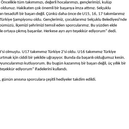
elikle tüm takımımızı, değerli hocalarımızı, gençlerimizi, kulüp
unuz. Hakikaten çok önemli bir başarıya imza attınız. Selçuklu
şarı tesadüfi bir başarı değil. Çünkü daha önce de U15, 16, 17 takımlarımız
Türkiye Şampiyonu oldu. Gençlerimiz, çocuklarımız Selçuklu Belediyesi'nde
übümüzü, ilçemizi şehrimizi temsil eden sporcularımız. Bu yüzden elde
le ortaya çıkmış başarılar. Herkese ayrı ayrı teşekkür ediyorum” dedi.
 3'si olmuştu. U17 takımımız Türkiye 2'si oldu. U16 takımımız Türkiye
tmak için ciddi bir şekilde uğraşıyor. Bunda da başarılı olduğumuz kesin.
ncularımızı kutluyorum. Bu bugün kazanmış bir başarı değil, üç yıllık bir
 teşekkür ediyorum” ifadelerini kullandı.
 günün anısına sporculara çeşitli hediyeler takdim edildi.