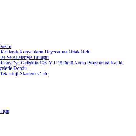
i
 Önemi
e Katılarak Konyalıların Heyecanına Ortak Oldu
r Ve Aileleriyle Buluştu
n Konya’ya Gelişinin 106. Yıl Dönümü Anma Programına Katıldı
celerle Döndü
e Teknoloji Akademisi’nde
luştu