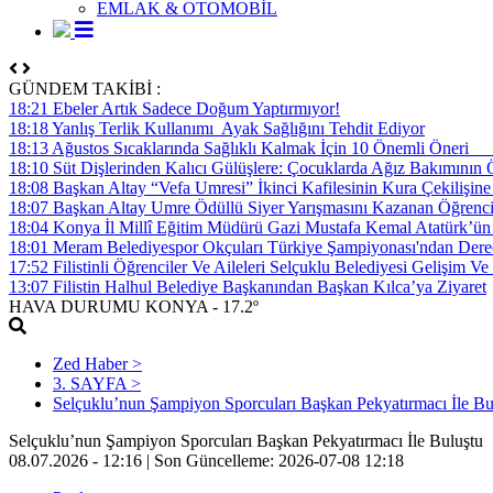
EMLAK & OTOMOBİL
GÜNDEM TAKİBİ :
18:21 Ebeler Artık Sadece Doğum Yaptırmıyor!
18:18 Yanlış Terlik Kullanımı Ayak Sağlığını Tehdit Ediyor
18:13 Ağustos Sıcaklarında Sağlıklı Kalmak İçin 10 Önemli Öner
18:10 Süt Dişlerinden Kalıcı Gülüşlere: Çocuklarda Ağız Bakımının
18:08 Başkan Altay “Vefa Umresi” İkinci Kafilesinin Kura Çekilişin
18:07 Başkan Altay Umre Ödüllü Siyer Yarışmasını Kazanan Öğrencile
18:04 Konya İl Millî Eğitim Müdürü Gazi Mustafa Kemal Atatürk’ü
18:01 Meram Belediyespor Okçuları Türkiye Şampiyonası'ndan Dere
17:52 Filistinli Öğrenciler Ve Aileleri Selçuklu Belediyesi Gelişim V
13:07 Filistin Halhul Belediye Başkanından Başkan Kılca’ya Ziyaret
HAVA DURUMU
KONYA
- 17.2º
Zed Haber >
3. SAYFA >
Selçuklu’nun Şampiyon Sporcuları Başkan Pekyatırmacı İle Bu
Selçuklu’nun Şampiyon Sporcuları Başkan Pekyatırmacı İle Buluştu
08.07.2026 - 12:16 |
Son Güncelleme:
2026-07-08 12:18