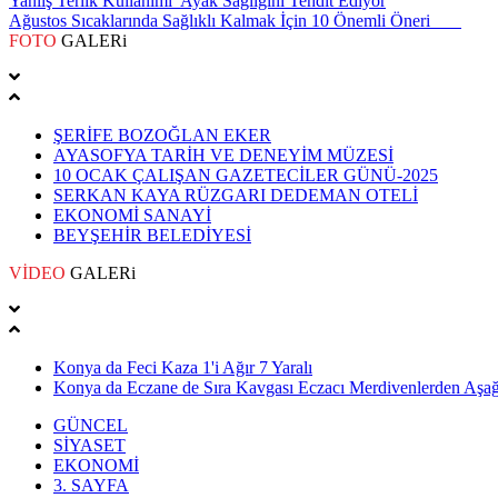
Yanlış Terlik Kullanımı Ayak Sağlığını Tehdit Ediyor
Ağustos Sıcaklarında Sağlıklı Kalmak İçin 10 Önemli Öneri
FOTO
GALERi
ŞERİFE BOZOĞLAN EKER
AYASOFYA TARİH VE DENEYİM MÜZESİ
10 OCAK ÇALIŞAN GAZETECİLER GÜNÜ-2025
SERKAN KAYA RÜZGARI DEDEMAN OTELİ
EKONOMİ SANAYİ
BEYŞEHİR BELEDİYESİ
VİDEO
GALERi
Konya da Feci Kaza 1'i Ağır 7 Yaralı
Konya da Eczane de Sıra Kavgası Eczacı Merdivenlerden Aşağı
GÜNCEL
SİYASET
EKONOMİ
3. SAYFA