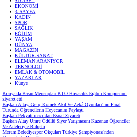
SİYASET
EKONOMİ
3. SAYFA
KADIN
SPOR
SAĞLIK
EĞİTİM
YAŞAM
DÜNYA
MAGAZİN
KÜLTÜR-SANAT
ELEMAN ARANIYOR
TEKNOLOJİ
EMLAK & OTOMOBİL
YAZARLAR
Künye
Konya'da Basın Mensupları KTO Havacılık Eğitim Kampüsünü
ziyaret etti
Başkan Altay, Genç Komek Akıl Ve Zekâ Oyunları’nın Final
Turunda Öğrencilerin Heyecanını Paylaştı
Başkan Pekyatırmacı’dan Esnaf Ziyareti
Başkan Altay Umre Ödüllü Siyer Yarışmasını Kazanan Öğrenciler
Ve Aileleriyle Buluştu
Meram Belediyespor Okçuları Türkiye Şampiyonası'ndan