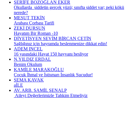
ŞERİFE BOZOĞLAN EKER
Okullarda şiddetin gerçek yüzü; sınıfta şiddet var; peki kökü
nerede?
MESUT TEKİN
Arabaşı Çorbası Tarifi
ZEKİ DURSUN
Hayatım Bir Roman -10
DİYETİSYEN SEVİM BİRCAN ÇETİN
Sağlığınız için bayramda beslenmenize dikkat edin!
ADEM INCEL
16 yaşındaki Hayat 150 hayvanı besliyor
N.YILDIZ ERDAL
Benim Okulum
KAMİLE MARAKOĞLU
Çocuk İhmal ve İstismarı İnsanlık Suçudur!
SEMA KAVAK
aİLE
AV. ARB. ŞAMİL ŞENALP
Aileyi Değerlerimizle Tahkim Etmeliyiz