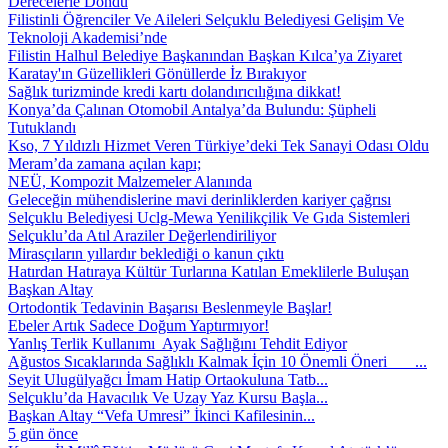
Derecelerle Döndü
Filistinli Öğrenciler Ve Aileleri Selçuklu Belediyesi Gelişim Ve
Teknoloji Akademisi’nde
Filistin Halhul Belediye Başkanından Başkan Kılca’ya Ziyaret
Karatay'ın Güzellikleri Gönüllerde İz Bırakıyor
Sağlık turizminde kredi kartı dolandırıcılığına dikkat!
Konya’da Çalınan Otomobil Antalya’da Bulundu: Şüpheli
Tutuklandı
Kso, 7 Yıldızlı Hizmet Veren Türkiye’deki Tek Sanayi Odası Oldu
Meram’da zamana açılan kapı;
NEÜ, Kompozit Malzemeler Alanında
Geleceğin mühendislerine mavi derinliklerden kariyer çağrısı
Selçuklu Belediyesi Uclg-Mewa Yenilikçilik Ve Gıda Sistemleri
Selçuklu’da Atıl Araziler Değerlendiriliyor
Mirasçıların yıllardır beklediği o kanun çıktı
Hatırdan Hatıraya Kültür Turlarına Katılan Emeklilerle Buluşan
Başkan Altay
Ortodontik Tedavinin Başarısı Beslenmeyle Başlar!
Ebeler Artık Sadece Doğum Yaptırmıyor!
Yanlış Terlik Kullanımı Ayak Sağlığını Tehdit Ediyor
Ağustos Sıcaklarında Sağlıklı Kalmak İçin 10 Önemli Öneri ...
Seyit Ulugülyağcı İmam Hatip Ortaokuluna Tatb...
Selçuklu’da Havacılık Ve Uzay Yaz Kursu Başla...
Başkan Altay “Vefa Umresi” İkinci Kafilesinin...
5 gün önce