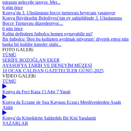
mirasını geleceğe taşıyor. Mer...
6 gün önce
Konya’da 3. Uluslararası bocce turnuvası heyecanı yaşanıyor
Konya Büyükşehir Belediyesi’nin ev sahipliğinde 3. Uluslararası
Bocce Turnuvası düzenleniyor....
6 gün önce
Kulüp değiştiren futbolcu hemen oynayabilir mi?
Bir futbolcu ‘Ben bu kulüpten ayrılmak istiyorum’ diyerek ertesi gün
başka bir kulübe transfer olabi...
FOTO
GALERi
TÜMÜ
ŞERİFE BOZOĞLAN EKER
AYASOFYA TARİH VE DENEYİM MÜZESİ
10 OCAK ÇALIŞAN GAZETECİLER GÜNÜ-2025
VİDEO
GALERi
TÜMÜ
Konya da Feci Kaza 1'i Ağır 7 Yaralı
Konya da Eczane de Sıra Kavgası Eczacı Merdivenlerden Aşağı
Atıldı
Konya’da Köpeklerin Saldırdığı Bir Kişi Yaralandı
YAZARLAR