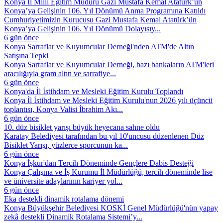
Konya İl Millî Eğitim Müdürü Gazi Mustafa Kemal Atatürk’ün
Konya’ya Gelişinin 106. Yıl Dönümü Anma Programına Katıldı
Cumhuriyetimizin Kurucusu Gazi Mustafa Kemal Atatürk’ün
Konya’ya Gelişinin 106. Yıl Dönümü Dolayısıy...
6 gün önce
Konya Sarraflar ve Kuyumcular Derneği'nden ATM'de Altın
Satışına Tepki
Konya Sarraflar ve Kuyumcular Derneği, bazı bankaların ATM'leri
aracılığıyla gram altın ve sarrafiye...
6 gün önce
Konya'da İl İstihdam ve Mesleki Eğitim Kurulu Toplandı
Konya İl İstihdam ve Mesleki Eğitim Kurulu'nun 2026 yılı üçüncü
toplantısı, Konya Valisi İbrahim Akı...
6 gün önce
10. düz bisiklet yarışı büyük heyecana sahne oldu
Karatay Belediyesi tarafından bu yıl 10'uncusu düzenlenen Düz
Bisiklet Yarışı, yüzlerce sporcunun ka...
6 gün önce
Konya İşkur'dan Tercih Döneminde Gençlere Dabis Desteği
Konya Çalışma ve İş Kurumu İl Müdürlüğü, tercih döneminde lise
ve üniversite adaylarının kariyer yol...
6 gün önce
Eka destekli dinamik rotalama dönemi
Konya Büyükşehir Belediyesi KOSKİ Genel Müdürlüğü'nün yapay
zekâ destekli Dinamik Rotalama Sistemi’y...