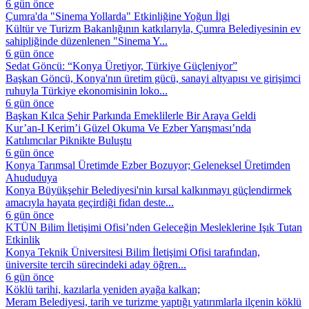
6 gün önce
Çumra'da "Sinema Yollarda" Etkinliğine Yoğun İlgi
Kültür ve Turizm Bakanlığının katkılarıyla, Çumra Belediyesinin ev
sahipliğinde düzenlenen "Sinema Y...
6 gün önce
Sedat Göncü: “Konya Üretiyor, Türkiye Güçleniyor”
Başkan Göncü, Konya'nın üretim gücü, sanayi altyapısı ve girişimci
ruhuyla Türkiye ekonomisinin loko...
6 gün önce
Başkan Kılca Şehir Parkında Emeklilerle Bir Araya Geldi
Kur’an-I Kerim’i Güzel Okuma Ve Ezber Yarışması’nda
Katılımcılar Piknikte Buluştu
6 gün önce
Konya Tarımsal Üretimde Ezber Bozuyor; Geleneksel Üretimden
Ahududuya
Konya Büyükşehir Belediyesi'nin kırsal kalkınmayı güçlendirmek
amacıyla hayata geçirdiği fidan deste...
6 gün önce
KTÜN Bilim İletişimi Ofisi’nden Geleceğin Mesleklerine Işık Tutan
Etkinlik
Konya Teknik Üniversitesi Bilim İletişimi Ofisi tarafından,
üniversite tercih sürecindeki aday öğren...
6 gün önce
Köklü tarihi, kazılarla yeniden ayağa kalkan;
Meram Belediyesi, tarih ve turizme yaptığı yatırımlarla ilçenin köklü