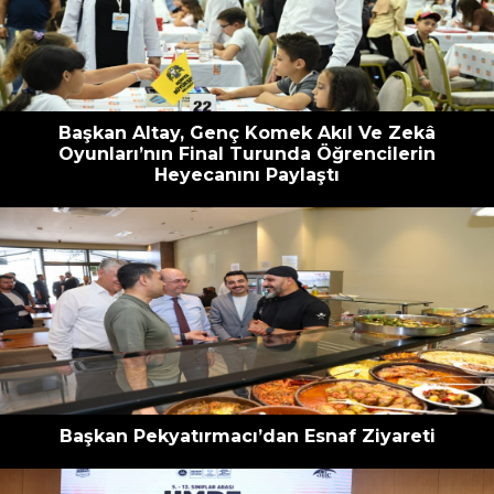
escort
oyna
havalimanı
bahis
transfer
siteleri
Başkan Altay, Genç Komek Akıl Ve Zekâ
Oyunları’nın Final Turunda Öğrencilerin
Heyecanını Paylaştı
Başkan Pekyatırmacı’dan Esnaf Ziyareti