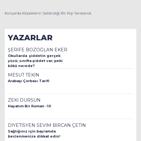
Konya’da Köpeklerin Saldırdığı Bir Kişi Yaralandı
YAZARLAR
ŞERİFE BOZOĞLAN EKER
Okullarda şiddetin gerçek
yüzü; sınıfta şiddet var; peki
kökü nerede?
MESUT TEKİN
Arabaşı Çorbası Tarifi
ZEKİ DURSUN
Hayatım Bir Roman -10
DİYETİSYEN SEVİM BİRCAN ÇETİN
Sağlığınız için bayramda
beslenmenize dikkat edin!