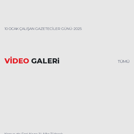
10 OCAK ÇALIŞAN GAZETECİLER GÜNÜ-2025
VİDEO
GALERi
TÜMÜ
Konya da Feci Kaza 1'i Ağır 7 Yaralı