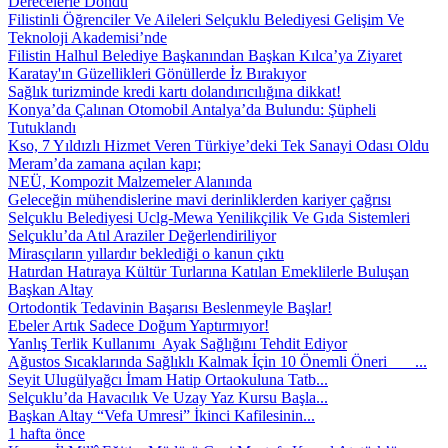
Derecelerle Döndü
Filistinli Öğrenciler Ve Aileleri Selçuklu Belediyesi Gelişim Ve
Teknoloji Akademisi’nde
Filistin Halhul Belediye Başkanından Başkan Kılca’ya Ziyaret
Karatay'ın Güzellikleri Gönüllerde İz Bırakıyor
Sağlık turizminde kredi kartı dolandırıcılığına dikkat!
Konya’da Çalınan Otomobil Antalya’da Bulundu: Şüpheli
Tutuklandı
Kso, 7 Yıldızlı Hizmet Veren Türkiye’deki Tek Sanayi Odası Oldu
Meram’da zamana açılan kapı;
NEÜ, Kompozit Malzemeler Alanında
Geleceğin mühendislerine mavi derinliklerden kariyer çağrısı
Selçuklu Belediyesi Uclg-Mewa Yenilikçilik Ve Gıda Sistemleri
Selçuklu’da Atıl Araziler Değerlendiriliyor
Mirasçıların yıllardır beklediği o kanun çıktı
Hatırdan Hatıraya Kültür Turlarına Katılan Emeklilerle Buluşan
Başkan Altay
Ortodontik Tedavinin Başarısı Beslenmeyle Başlar!
Ebeler Artık Sadece Doğum Yaptırmıyor!
Yanlış Terlik Kullanımı Ayak Sağlığını Tehdit Ediyor
Ağustos Sıcaklarında Sağlıklı Kalmak İçin 10 Önemli Öneri ...
Seyit Ulugülyağcı İmam Hatip Ortaokuluna Tatb...
Selçuklu’da Havacılık Ve Uzay Yaz Kursu Başla...
Başkan Altay “Vefa Umresi” İkinci Kafilesinin...
1 hafta önce