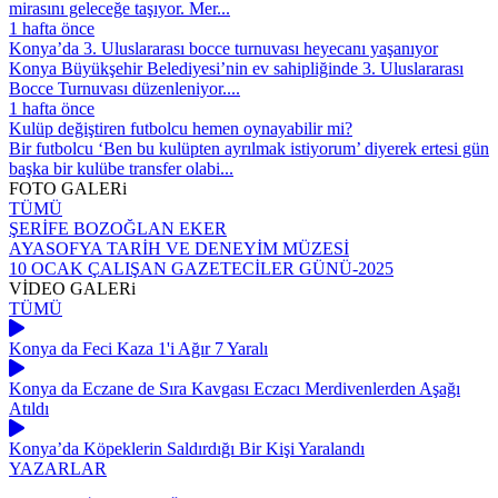
mirasını geleceğe taşıyor. Mer...
1 hafta önce
Konya’da 3. Uluslararası bocce turnuvası heyecanı yaşanıyor
Konya Büyükşehir Belediyesi’nin ev sahipliğinde 3. Uluslararası
Bocce Turnuvası düzenleniyor....
1 hafta önce
Kulüp değiştiren futbolcu hemen oynayabilir mi?
Bir futbolcu ‘Ben bu kulüpten ayrılmak istiyorum’ diyerek ertesi gün
başka bir kulübe transfer olabi...
FOTO
GALERi
TÜMÜ
ŞERİFE BOZOĞLAN EKER
AYASOFYA TARİH VE DENEYİM MÜZESİ
10 OCAK ÇALIŞAN GAZETECİLER GÜNÜ-2025
VİDEO
GALERi
TÜMÜ
Konya da Feci Kaza 1'i Ağır 7 Yaralı
Konya da Eczane de Sıra Kavgası Eczacı Merdivenlerden Aşağı
Atıldı
Konya’da Köpeklerin Saldırdığı Bir Kişi Yaralandı
YAZARLAR