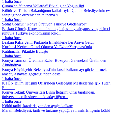
1 hafta önce
Çumra'da "Sinema Yollarda" Etkinliğine Yoğun İlgi
Kültür ve Turizm Bakanlığının katkılarıyla, Çumra Belediyesinin ev
sahipliğinde düzenlenen "Sinema Y...
1 hafta önce
Sedat Göncü: “Konya Üretiyor, Türkiye Güçleniyor”
Başkan Göncü, Konya'nın üretim gücü, sanayi altyapısı ve girişimci
ruhuyla Türkiye ekonomisinin loko...
1 hafta önce
Başkan Kılca Şehir Parkında Emeklilerle Bir Araya Geldi
Kur’an-I Kerim’i Güzel Okuma Ve Ezber Yarışması’nda
Katılımcılar Piknikte Buluştu
1 hafta önce
Konya Tarımsal Üretimde Ezber Bozuyor; Geleneksel Üretimden
Ahududuya
Konya Büyükşehir Belediyesi'nin kırsal kalkınmayı güçlendirmek
amacıyla hayata geçirdiği fidan deste...
1 hafta önce
KTÜN Bilim İletişimi Ofisi’nden Geleceğin Mesleklerine Işık Tutan
Etkinlik
Konya Teknik Üniversitesi Bilim İletişimi Ofisi tarafından,
üniversite tercih sürecindeki aday öğren...
1 hafta önce
Köklü tarihi, kazılarla yeniden ayağa kalkan;
Meram Belediyesi, tarih ve turizme yaptığı yatırımlarla ilçenin köklü