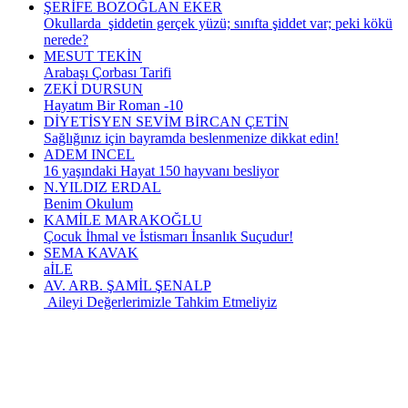
ŞERİFE BOZOĞLAN EKER
Okullarda şiddetin gerçek yüzü; sınıfta şiddet var; peki kökü
nerede?
MESUT TEKİN
Arabaşı Çorbası Tarifi
ZEKİ DURSUN
Hayatım Bir Roman -10
DİYETİSYEN SEVİM BİRCAN ÇETİN
Sağlığınız için bayramda beslenmenize dikkat edin!
ADEM INCEL
16 yaşındaki Hayat 150 hayvanı besliyor
N.YILDIZ ERDAL
Benim Okulum
KAMİLE MARAKOĞLU
Çocuk İhmal ve İstismarı İnsanlık Suçudur!
SEMA KAVAK
aİLE
AV. ARB. ŞAMİL ŞENALP
Aileyi Değerlerimizle Tahkim Etmeliyiz