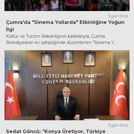
5 gün önce
Çumra'da "Sinema Yollarda" Etkinliğine Yoğun
İlgi
Kültür ve Turizm Bakanlığının katkılarıyla, Çumra
Belediyesinin ev sahipliğinde düzenlenen "Sinema Y...
5 gün önce
Sedat Göncü: “Konya Üretiyor, Türkiye