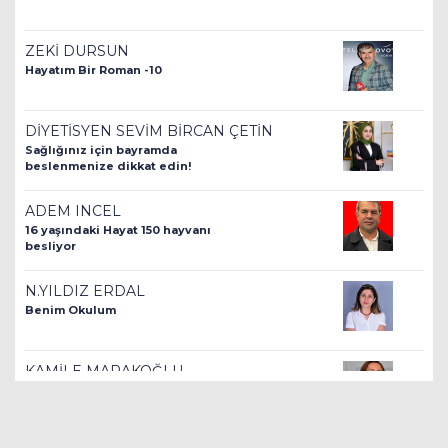
ZEKİ DURSUN
Hayatım Bir Roman -10
DİYETİSYEN SEVİM BİRCAN ÇETİN
Sağlığınız için bayramda
beslenmenize dikkat edin!
ADEM INCEL
16 yaşındaki Hayat 150 hayvanı
besliyor
N.YILDIZ ERDAL
Benim Okulum
KAMİLE MARAKOĞLU
Çocuk İhmal ve İstismarı
İnsanlık Suçudur!