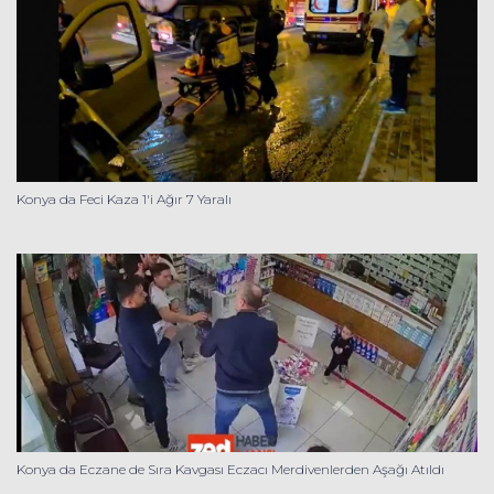
Konya da Feci Kaza 1'i Ağır 7 Yaralı
Konya da Eczane de Sıra Kavgası Eczacı Merdivenlerden Aşağı Atıldı