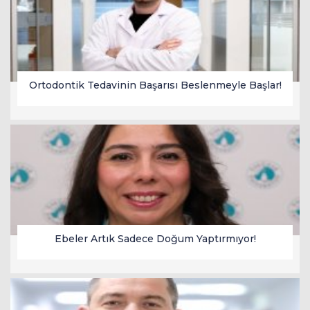
escort
oyna
havalimanı
bahis
transfer
siteleri
Ortodontik Tedavinin Başarısı Beslenmeyle Başlar!
Ebeler Artık Sadece Doğum Yaptırmıyor!