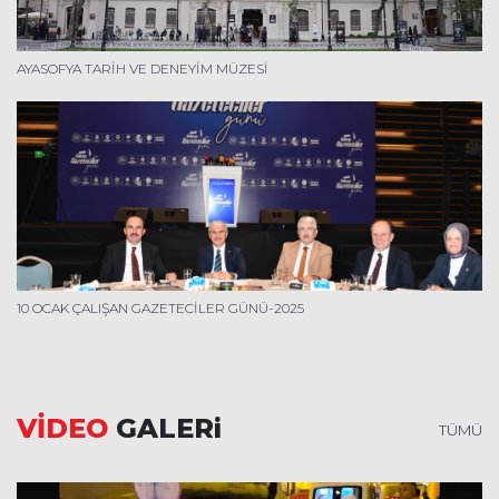
AYASOFYA TARİH VE DENEYİM MÜZESİ
10 OCAK ÇALIŞAN GAZETECİLER GÜNÜ-2025
VİDEO
GALERi
TÜMÜ