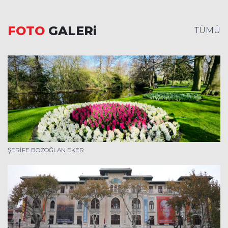
FOTO
GALERi
TÜMÜ
ŞERİFE BOZOĞLAN EKER