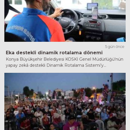
5 gün önce
Eka destekli dinamik rotalama dönemi
Konya Büyükşehir Belediyesi KOSKİ Genel Müdürlüğü'nün
yapay zekâ destekli Dinamik Rotalama Sistemi’y...