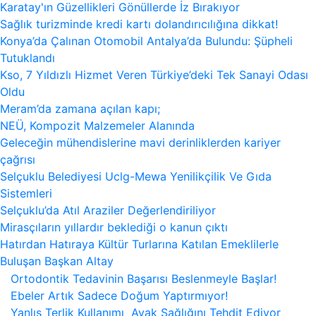
Karatay'ın Güzellikleri Gönüllerde İz Bırakıyor
Sağlık turizminde kredi kartı dolandırıcılığına dikkat!
Konya’da Çalınan Otomobil Antalya’da Bulundu: Şüpheli
Tutuklandı
Kso, 7 Yıldızlı Hizmet Veren Türkiye’deki Tek Sanayi Odası
Oldu
Meram’da zamana açılan kapı;
NEÜ, Kompozit Malzemeler Alanında
Geleceğin mühendislerine mavi derinliklerden kariyer
çağrısı
Selçuklu Belediyesi Uclg-Mewa Yenilikçilik Ve Gıda
Sistemleri
Selçuklu’da Atıl Araziler Değerlendiriliyor
Mirasçıların yıllardır beklediği o kanun çıktı
Hatırdan Hatıraya Kültür Turlarına Katılan Emeklilerle
Buluşan Başkan Altay
Ortodontik Tedavinin Başarısı Beslenmeyle Başlar!
Ebeler Artık Sadece Doğum Yaptırmıyor!
Yanlış Terlik Kullanımı Ayak Sağlığını Tehdit Ediyor