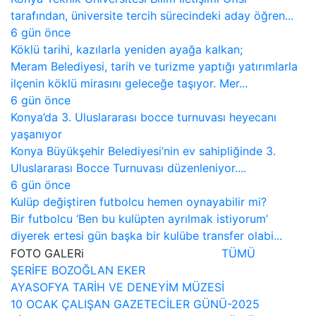
tarafından, üniversite tercih sürecindeki aday öğren...
6 gün önce
Köklü tarihi, kazılarla yeniden ayağa kalkan;
Meram Belediyesi, tarih ve turizme yaptığı yatırımlarla
ilçenin köklü mirasını geleceğe taşıyor. Mer...
6 gün önce
Konya’da 3. Uluslararası bocce turnuvası heyecanı
yaşanıyor
Konya Büyükşehir Belediyesi’nin ev sahipliğinde 3.
Uluslararası Bocce Turnuvası düzenleniyor....
6 gün önce
Kulüp değiştiren futbolcu hemen oynayabilir mi?
Bir futbolcu ‘Ben bu kulüpten ayrılmak istiyorum’
diyerek ertesi gün başka bir kulübe transfer olabi...
FOTO
GALERi
TÜMÜ
ŞERİFE BOZOĞLAN EKER
AYASOFYA TARİH VE DENEYİM MÜZESİ
10 OCAK ÇALIŞAN GAZETECİLER GÜNÜ-2025