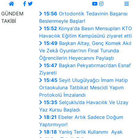
http://www.18up.org/
http://www.allescortservices.com/
http://www.bursaland.com/
canlı
http://www.localescortservices.com/
bahis
GÜNDEM
15:56
Ortodontik Tedavinin Başarısı
http://www.ontimeescorts.com/
yap
TAKİBİ
Beslenmeyle Başlar!
http://www.bursahighlife.com/
kaçak
15:52
Konya'da Basın Mensupları KTO
http://www.dessof.com/
iddaa
Havacılık Eğitim Kampüsünü ziyaret etti
http://www.elisalanya.com/
oyna
15:49
Başkan Altay, Genç Komek Akıl
http://www.turkz.net/
illegal
Ve Zekâ Oyunları’nın Final Turunda
eskişehir
iddaa
Öğrencilerin Heyecanını Paylaştı
escort
oyna
15:47
Başkan Pekyatırmacı’dan Esnaf
mersin
illegal
Ziyareti
escort
bahis
15:45
Seyit Ulugülyağcı İmam Hatip
alanya
siteleri
Ortaokuluna Tatbikat Mescidi Yapım
escort
illegal
Protokolü İmzalandı
bodrum
bahis
15:35
Selçuklu’da Havacılık Ve Uzay
escort
oyna
Yaz Kursu Başladı
havalimanı
bahis
18:21
Ebeler Artık Sadece Doğum
transfer
siteleri
Yaptırmıyor!
18:18
Yanlış Terlik Kullanımı Ayak