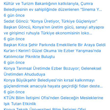
Kültür ve Turizm Bakanlığının katkılarıyla, Çumra
Belediyesinin ev sahipliğinde düzenlenen "Sinema Y...
6 gün önce
Sedat Göncü: “Konya Üretiyor, Türkiye Güçleniyor”
Başkan Göncü, Konya'nın üretim gücü, sanayi altyapısı
ve girişimci ruhuyla Türkiye ekonomisinin loko...
6 gün önce
Başkan Kılca Şehir Parkında Emeklilerle Bir Araya Geldi
Kur’an-I Kerim’i Güzel Okuma Ve Ezber Yarışması’nda
Katılımcılar Piknikte Buluştu
6 gün önce
Konya Tarımsal Üretimde Ezber Bozuyor; Geleneksel
Üretimden Ahududuya
Konya Büyükşehir Belediyesi'nin kırsal kalkınmayı
güçlendirmek amacıyla hayata geçirdiği fidan deste...
6 gün önce
KTÜN Bilim İletişimi Ofisi’nden Geleceğin Mesleklerine
Işık Tutan Etkinlik
Konya Teknik Üniversitesi Bilim İletişimi Ofisi