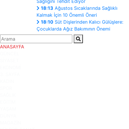
Sağlığını Tehdit Ediyor
18:13
Ağustos Sıcaklarında Sağlıklı
Kalmak İçin 10 Önemli Öneri
18:10
Süt Dişlerinden Kalıcı Gülüşlere:
Çocuklarda Ağız Bakımının Önemi
ANASAYFA
GÜNCEL
SİYASET
EKONOMİ
3. SAYFA
KADIN
SPOR
SAĞLIK
EĞİTİM
YAŞAM
DÜNYA
MAGAZİN