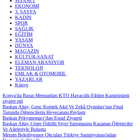
SİYASET
EKONOMİ
3. SAYFA
KADIN
SPOR
SAĞLIK
EĞİTİM
YAŞAM
DÜNYA
MAGAZİN
KÜLTÜR-SANAT
ELEMAN ARANIYOR
TEKNOLOJİ
EMLAK & OTOMOBİL
YAZARLAR
Künye
Konya'da Basın Mensupları KTO Havacılık Eğitim Kampüsünü
ziyaret etti
Başkan Altay, Genç Komek Akıl Ve Zekâ Oyunları’nın Final
Turunda Öğrencilerin Heyecanını Paylaştı
Başkan Pekyatırmacı’dan Esnaf Ziyareti
Başkan Altay Umre Ödüllü Siyer Yarışmasını Kazanan Öğrenciler
Ve Aileleriyle Buluştu
Meram Belediyespor Okçuları Türkiye Şampiyonası'ndan