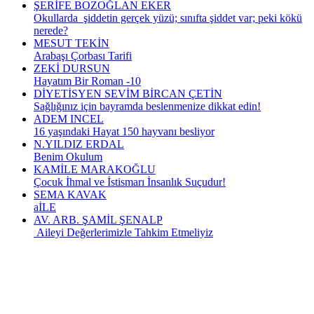
ŞERİFE BOZOĞLAN EKER
Okullarda şiddetin gerçek yüzü; sınıfta şiddet var; peki kökü
nerede?
MESUT TEKİN
Arabaşı Çorbası Tarifi
ZEKİ DURSUN
Hayatım Bir Roman -10
DİYETİSYEN SEVİM BİRCAN ÇETİN
Sağlığınız için bayramda beslenmenize dikkat edin!
ADEM INCEL
16 yaşındaki Hayat 150 hayvanı besliyor
N.YILDIZ ERDAL
Benim Okulum
KAMİLE MARAKOĞLU
Çocuk İhmal ve İstismarı İnsanlık Suçudur!
SEMA KAVAK
aİLE
AV. ARB. ŞAMİL ŞENALP
Aileyi Değerlerimizle Tahkim Etmeliyiz