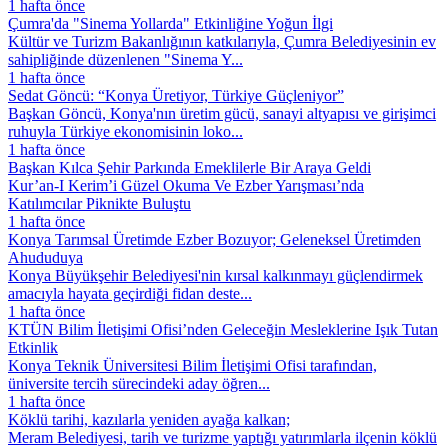
1 hafta önce
Çumra'da "Sinema Yollarda" Etkinliğine Yoğun İlgi
Kültür ve Turizm Bakanlığının katkılarıyla, Çumra Belediyesinin ev
sahipliğinde düzenlenen "Sinema Y...
1 hafta önce
Sedat Göncü: “Konya Üretiyor, Türkiye Güçleniyor”
Başkan Göncü, Konya'nın üretim gücü, sanayi altyapısı ve girişimci
ruhuyla Türkiye ekonomisinin loko...
1 hafta önce
Başkan Kılca Şehir Parkında Emeklilerle Bir Araya Geldi
Kur’an-I Kerim’i Güzel Okuma Ve Ezber Yarışması’nda
Katılımcılar Piknikte Buluştu
1 hafta önce
Konya Tarımsal Üretimde Ezber Bozuyor; Geleneksel Üretimden
Ahududuya
Konya Büyükşehir Belediyesi'nin kırsal kalkınmayı güçlendirmek
amacıyla hayata geçirdiği fidan deste...
1 hafta önce
KTÜN Bilim İletişimi Ofisi’nden Geleceğin Mesleklerine Işık Tutan
Etkinlik
Konya Teknik Üniversitesi Bilim İletişimi Ofisi tarafından,
üniversite tercih sürecindeki aday öğren...
1 hafta önce
Köklü tarihi, kazılarla yeniden ayağa kalkan;
Meram Belediyesi, tarih ve turizme yaptığı yatırımlarla ilçenin köklü