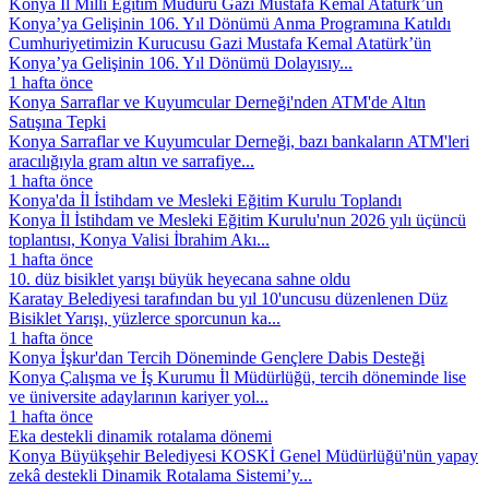
Konya İl Millî Eğitim Müdürü Gazi Mustafa Kemal Atatürk’ün
Konya’ya Gelişinin 106. Yıl Dönümü Anma Programına Katıldı
Cumhuriyetimizin Kurucusu Gazi Mustafa Kemal Atatürk’ün
Konya’ya Gelişinin 106. Yıl Dönümü Dolayısıy...
1 hafta önce
Konya Sarraflar ve Kuyumcular Derneği'nden ATM'de Altın
Satışına Tepki
Konya Sarraflar ve Kuyumcular Derneği, bazı bankaların ATM'leri
aracılığıyla gram altın ve sarrafiye...
1 hafta önce
Konya'da İl İstihdam ve Mesleki Eğitim Kurulu Toplandı
Konya İl İstihdam ve Mesleki Eğitim Kurulu'nun 2026 yılı üçüncü
toplantısı, Konya Valisi İbrahim Akı...
1 hafta önce
10. düz bisiklet yarışı büyük heyecana sahne oldu
Karatay Belediyesi tarafından bu yıl 10'uncusu düzenlenen Düz
Bisiklet Yarışı, yüzlerce sporcunun ka...
1 hafta önce
Konya İşkur'dan Tercih Döneminde Gençlere Dabis Desteği
Konya Çalışma ve İş Kurumu İl Müdürlüğü, tercih döneminde lise
ve üniversite adaylarının kariyer yol...
1 hafta önce
Eka destekli dinamik rotalama dönemi
Konya Büyükşehir Belediyesi KOSKİ Genel Müdürlüğü'nün yapay
zekâ destekli Dinamik Rotalama Sistemi’y...