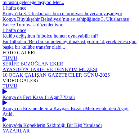
mirasını geleceğe taşıyor. Mer...
1 hafta önce
Konya’da 3. Uluslararası bocce turnuvası heyecanı yaşanıyor
Konya Büyükşehir Belediyesi’nin ev sahipliğinde 3. Uluslararası
Bocce Turnuvası düzenleniyor....
1 hafta önce
Kulüp değiştiren futbolcu hemen oynayabilir mi?
Bir futbolcu ‘Ben bu kulüpten ayrılmak istiyorum’ diyerek ertesi gün
başka bir kulübe transfer olabi...
FOTO
GALERi
TÜMÜ
ŞERİFE BOZOĞLAN EKER
AYASOFYA TARİH VE DENEYİM MÜZESİ
10 OCAK ÇALIŞAN GAZETECİLER GÜNÜ-2025
VİDEO
GALERi
TÜMÜ
Konya da Feci Kaza 1'i Ağır 7 Yaralı
Konya da Eczane de Sıra Kavgası Eczacı Merdivenlerden Aşağı
Atıldı
Konya’da Köpeklerin Saldırdığı Bir Kişi Yaralandı
YAZARLAR