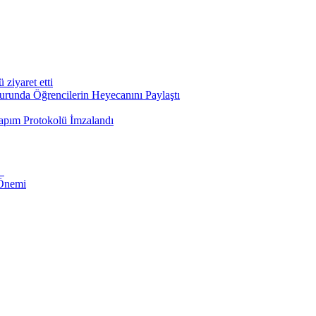
iyaret etti
runda Öğrencilerin Heyecanını Paylaştı
apım Protokolü İmzalandı
i
 Önemi