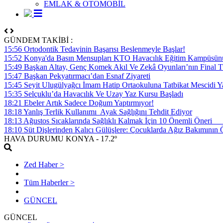
EMLAK & OTOMOBİL
GÜNDEM TAKİBİ :
15:56 Ortodontik Tedavinin Başarısı Beslenmeyle Başlar!
15:52 Konya'da Basın Mensupları KTO Havacılık Eğitim Kampüsünü z
15:49 Başkan Altay, Genç Komek Akıl Ve Zekâ Oyunları’nın Final Tu
15:47 Başkan Pekyatırmacı’dan Esnaf Ziyareti
15:45 Seyit Ulugülyağcı İmam Hatip Ortaokuluna Tatbikat Mescidi Y
15:35 Selçuklu’da Havacılık Ve Uzay Yaz Kursu Başladı
18:21 Ebeler Artık Sadece Doğum Yaptırmıyor!
18:18 Yanlış Terlik Kullanımı Ayak Sağlığını Tehdit Ediyor
18:13 Ağustos Sıcaklarında Sağlıklı Kalmak İçin 10 Önemli Öner
18:10 Süt Dişlerinden Kalıcı Gülüşlere: Çocuklarda Ağız Bakımının
HAVA DURUMU
KONYA
- 17.2º
Zed Haber >
Tüm Haberler >
GÜNCEL
GÜNCEL