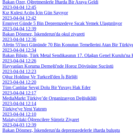
Bakan Özer, Öğretmenlerle İftarda Bir Araya Geldi
2023-04-04 12:45
Kız Kulesi Açılış İçin Gün Sayıyor
2023-04-04 12:42
Emniyet Günde 5 Bin Depremzedeye Sıcak Yemek Ulaştırılıyor
2023-04-04 12:39
Bakan Dönmez, İskenderun'da okul ziyareti
2023-04-04 12:36
Afetin 55'inci Gününde 70 Bin Konutun Temellerini Atan Bir Türkiy
2023-04-04 12:34
Bakan Bilgin, Türk Metal Sendikasının 17. Olağan Genel Kurulu'na K
2023-04-04 12:26
Hayvanları Koruma Derneği'nde Horoz Dövüşüne Suçüstü
2023-04-04 12:23
Oğuz Holding Ve Turkcell'den İş Birliği
2023-04-04 12:20
Tüm Canlılar Sevgi Dolu Bir Yuvayı Hak Eder
2023-04-04 12:17
MediaMarkt Türkiye’de Organizasyon Değişikliği
2023-04-04 12:14
Türkiye'ye Yeni Yatırım
2023-04-04 12:10
Malatya'daki Öğrencilere Sürpriz Ziyaret
2023-04-03 12:39
Bakan Dönmez, İskenderun'da depremzedelerle iftarda buluştu