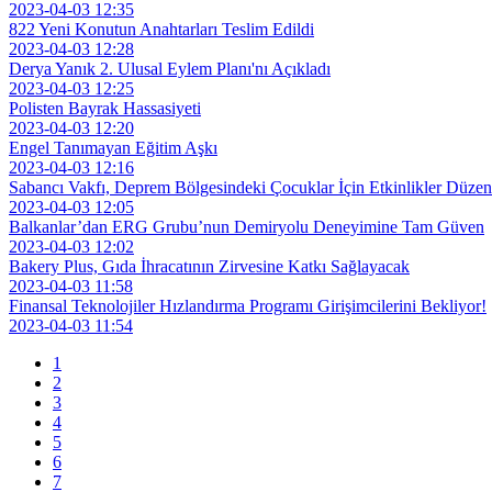
2023-04-03 12:35
822 Yeni Konutun Anahtarları Teslim Edildi
2023-04-03 12:28
Derya Yanık 2. Ulusal Eylem Planı'nı Açıkladı
2023-04-03 12:25
Polisten Bayrak Hassasiyeti
2023-04-03 12:20
Engel Tanımayan Eğitim Aşkı
2023-04-03 12:16
Sabancı Vakfı, Deprem Bölgesindeki Çocuklar İçin Etkinlikler Düzen
2023-04-03 12:05
Balkanlar’dan ERG Grubu’nun Demiryolu Deneyimine Tam Güven
2023-04-03 12:02
Bakery Plus, Gıda İhracatının Zirvesine Katkı Sağlayacak
2023-04-03 11:58
Finansal Teknolojiler Hızlandırma Programı Girişimcilerini Bekliyor!
2023-04-03 11:54
1
2
3
4
5
6
7