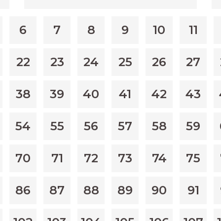
6
7
8
9
10
11
22
23
24
25
26
27
38
39
40
41
42
43
54
55
56
57
58
59
70
71
72
73
74
75
86
87
88
89
90
91