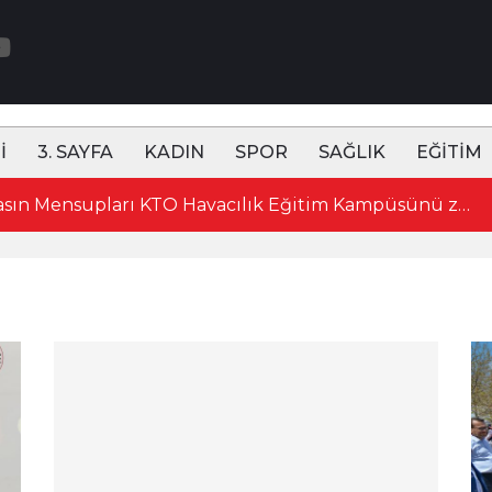
İ
3. SAYFA
KADIN
SPOR
SAĞLIK
EĞİTİM
15:52 Konya'da Basın Mensupları KTO Havacılık Eğitim Kampüsünü ziyaret etti