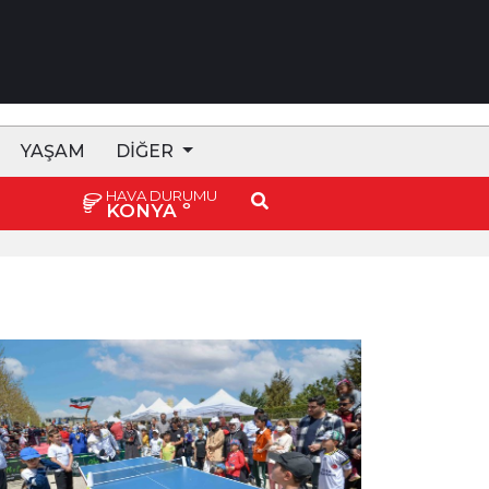
YAŞAM
DIĞER
HAVA DURUMU
KONYA
º