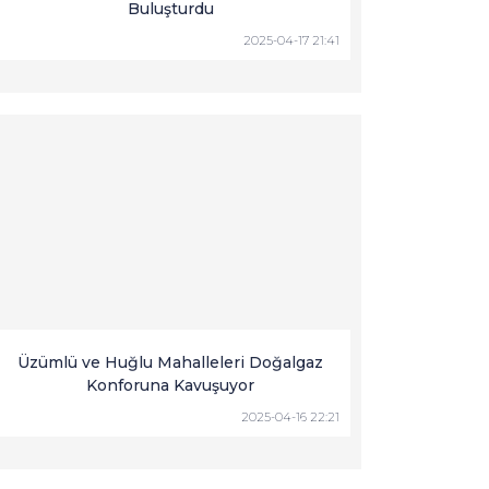
Buluşturdu
2025-04-17 21:41
Üzümlü ve Huğlu Mahalleleri Doğalgaz
Konforuna Kavuşuyor
2025-04-16 22:21