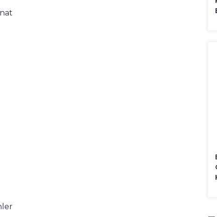
nat
nler