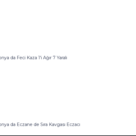
KONOMİ SANAYİ
BEYŞEHİR BELEDİYESİ
nya da Feci Kaza 1'i Ağır 7 Yaralı
onya da Eczane de Sıra Kavgası Eczacı
erdivenlerden Aşağı Atıldı