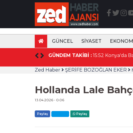
GÜNCEL
SİYASET
EKONOM
GÜNDEM TAKİBİ :
Zed Haber
ŞERİFE BOZOĞLAN EKER
Hollanda Lale Bah
13.04.2026 - 0:06
Paylaş
Paylaş