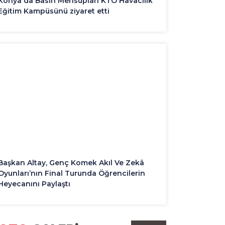
Konya'da Basın Mensupları KTO Havacılık
Eğitim Kampüsünü ziyaret etti
Başkan Altay, Genç Komek Akıl Ve Zekâ
Oyunları’nın Final Turunda Öğrencilerin
Heyecanını Paylaştı