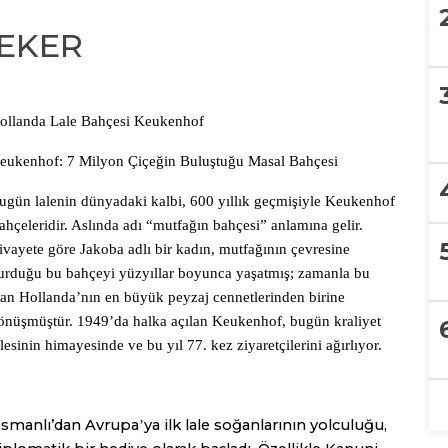
 EKER
ollanda Lale Bahçesi Keukenhof
eukenhof: 7 Milyon Çiçeğin Buluştuğu Masal Bahçesi
ugün lalenin dünyadaki kalbi, 600 yıllık geçmişiyle Keukenhof
ahçeleridir. Aslında adı “mutfağın bahçesi” anlamına gelir.
ivayete göre Jakoba adlı bir kadın, mutfağının çevresine
urduğu bu bahçeyi yüzyıllar boyunca yaşatmış; zamanla bu
lan Hollanda
’
nı
n en b
üyük peyzaj cennetlerinden birine
önüşmüştür. 1949
’
da halka açılan Keukenhof, bugün kraliyet
ilesinin himayesinde ve bu yıl 77. kez ziyaretçilerini ağırlıyor.
smanlı’dan Avrupa
ya ilk lale soğanlarının yolculuğu,
’