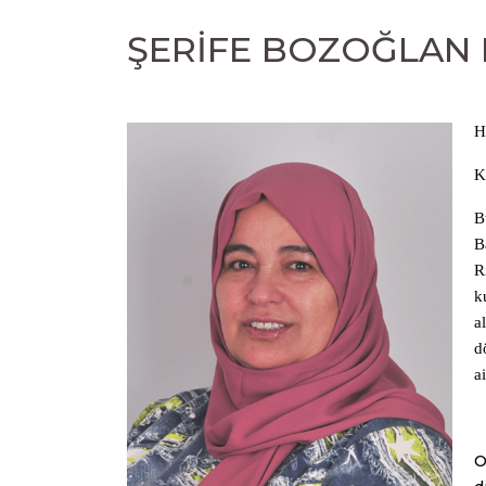
ŞERİFE BOZOĞLAN
H
K
B
B
R
k
a
d
a
O