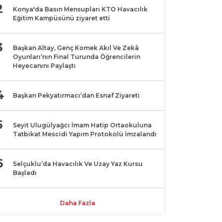
2
Konya'da Basın Mensupları KTO Havacılık
Eğitim Kampüsünü ziyaret etti
3
Başkan Altay, Genç Komek Akıl Ve Zekâ
Oyunları’nın Final Turunda Öğrencilerin
Heyecanını Paylaştı
4
Başkan Pekyatırmacı’dan Esnaf Ziyareti
5
Seyit Ulugülyağcı İmam Hatip Ortaokuluna
Tatbikat Mescidi Yapım Protokolü İmzalandı
6
Selçuklu’da Havacılık Ve Uzay Yaz Kursu
Başladı
Daha Fazla