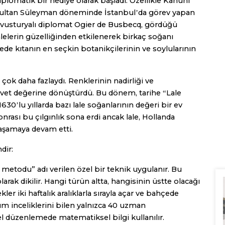
iplomatik bir hediye olarak başladı. Özellikle Kanuni
ultan Süleyman döneminde İstanbul
da görev yapan
’
vusturyalı diplomat Ogier de Busbecq, gördüğü
alelerin güzelliğinden etkilenerek birkaç soğanı
ede kıtanın en seçkin botanikçilerinin ve soylularının
 çok daha fazlaydı. Renklerinin nadirliği ve
 servet değerine dönüştürdü. Bu dönem, tarihe
Lale
“
 1630
lu yıllarda bazı lale soğanlarının değeri bir ev
’
nrası bu çılgınlık sona erdi ancak lale, Hollanda
yaşamaya devam etti.
dir:
 metodu” adı verilen özel bir teknik uygulanır. Bu
rak dikilir. Hangi türün altta, hangisinin üstte olacağı
er iki haftalık aralıklarla sırayla açar ve bahçede
üm inceliklerini bilen yalnızca 40 uzman
düzenlemede matematiksel bilgi kullanılır.