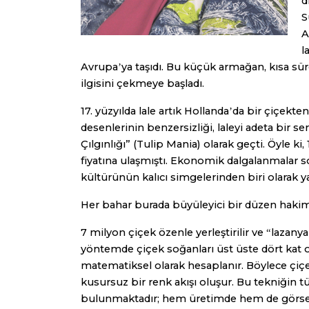
d
S
A
l
Avrupa
ya taşıdı. Bu küçük armağan, kısa sür
’
ilgisini çekmeye başladı.
17. yüzyılda lale artık Hollanda
da bir çiçekten
’
desenlerinin benzersizliği, laleyi adeta bir
Çılgınlığı” (Tulip Mania) olarak geçti. Öyle ki,
fiyatına ulaşmıştı. Ekonomik dalgalanmalar so
kültürünün kalıcı simgelerinden biri olarak 
Her bahar burada büyüleyici bir düzen hakim
7 milyon çiçek özenle yerleştirilir ve
lazanya
“
yöntemde çiçek soğanları üst üste dört kat ola
matematiksel olarak hesaplanır. Böylece çiçekl
kusursuz bir renk akışı oluşur. Bu tekniğin t
bulunmaktadır; hem üretimde hem de görsel 