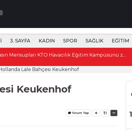
İ
3. SAYFA
KADIN
SPOR
SAĞLIK
EĞİTİM
15:52 Konya'da Basın Mensupları KTO Havacılık Eğitim Kampüsünü ziyaret etti
Hollanda Lale Bahçesi Keukenhof
çesi Keukenhof
Yorum Yap