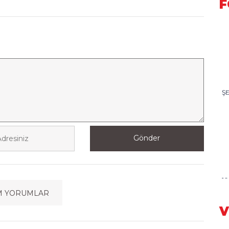
F
Ş
Gönder
1
G
M YORUMLAR
V