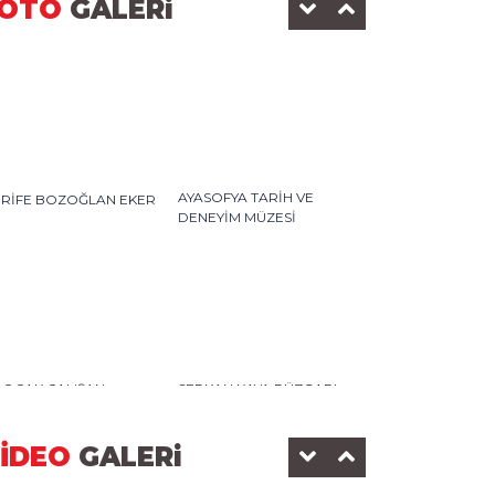
OTO
GALERi
AYASOFYA TARİH VE
ERİFE BOZOĞLAN EKER
DENEYİM MÜZESİ
0 OCAK ÇALIŞAN
SERKAN KAYA RÜZGARI
AZETECİLER GÜNÜ-2025
DEDEMAN OTELİ
İDEO
GALERi