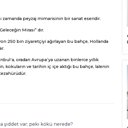
ı zamanda peyzaj mimarisinin bir sanat eseridir.
“Geleceğin Mirası” dır.
yon 250 bin ziyaretçiyi ağırlayan bu bahçe, Hollanda
ar.
anbul
a, oradan Avrupa
ya uzanan binlerce yıllık
’
’
n, kokuların ve tarihin iç içe aktığı bu bahçe, lalenin
 tezahürüdür.
a şiddet var; peki kökü nerede?