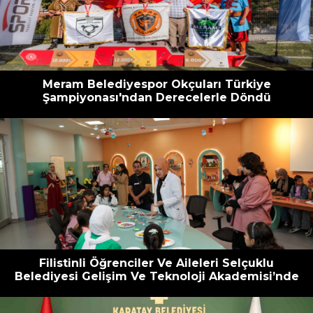
escort
oyna
havalimanı
bahis
transfer
siteleri
Meram Belediyespor Okçuları Türkiye
Şampiyonası'ndan Derecelerle Döndü
Filistinli Öğrenciler Ve Aileleri Selçuklu
Belediyesi Gelişim Ve Teknoloji Akademisi’nde